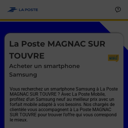
Le lien s'ouvre dans un nouvel onglet
Allez au contenu
Afficher ou masquer la réponse
Afficher ou masquer la réponse
Afficher ou masquer la réponse
Afficher ou masquer la réponse
Afficher ou masquer la réponse
Afficher ou masquer la réponse
Le lien s'ouvre dans un nouvel onglet
La Poste MAGNAC SUR
TOUVRE
Acheter un smartphone
Samsung
Vous recherchez un smartphone Samsung à
La Poste
MAGNAC SUR TOUVRE
? Avec La Poste Mobile,
profitez d’un Samsung neuf au meilleur prix avec un
forfait mobile adapté à vos besoins. Nos chargés de
clientèle vous accompagnent à
La Poste MAGNAC
SUR TOUVRE
pour trouver l’offre qui vous correspond
le mieux.