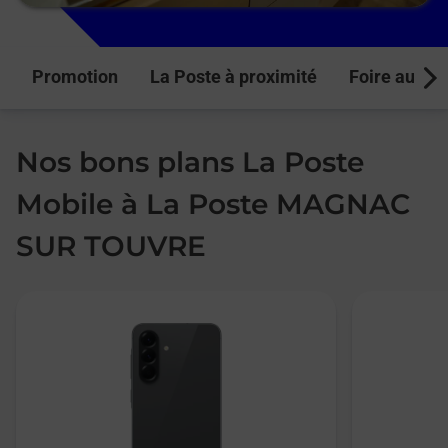
Promotion
La Poste à proximité
Foire aux q
Next
Nos bons plans La Poste
Mobile à La Poste MAGNAC
SUR TOUVRE