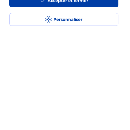
Accepter et fermer
Recherchez un autre point de contact
Personnaliser
Questions fréquemment posées
Quel réseau utilise La Poste Mobile ?
Est-ce que je peux garder mon
numéro de mobile gratuitement ?
Est-ce que je peux bénéficier de la 5G
avec La Poste Mobile ?
Est-ce que je peux utiliser mon forfait
à l’étranger avec La Poste Mobile ?