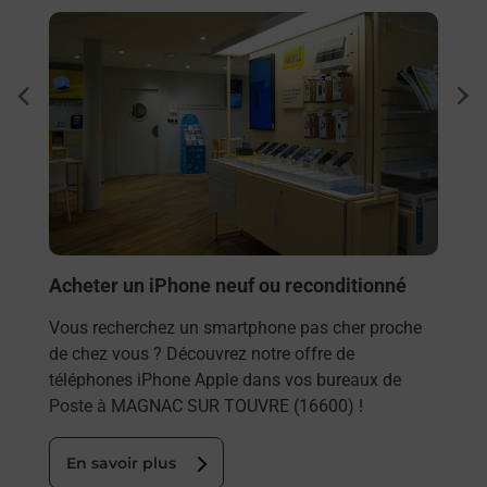
En savoir plus
En sa
Sous
dent
sui
AGNAC
Besoi
et/ou
les 
MAG
En
Acheter un iPhone neuf ou reconditionné
Vous recherchez un smartphone pas cher proche
de chez vous ? Découvrez notre offre de
téléphones iPhone Apple dans vos bureaux de
Poste à MAGNAC SUR TOUVRE (16600) !
En savoir plus