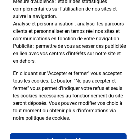
Mesure d’audience
: établir des statistiques
complémentaires sur l’utilisation de nos sites et
Fermeture Temporaire
suivre la navigation.
8 RUE DES ECOLES
Analyse et personnalisation
: analyser les parcours
16600
MORNAC
clients et personnaliser en temps réel nos sites et
communications en fonction de votre navigation.
En savoir plus
Publicité
: permettre de vous adresser des publicités
en lien avec vos centres d’intérêts sur notre site et
en dehors.
Malin !
En cliquant sur "Accepter et fermer" vous acceptez
tous les cookies. Le bouton "Ne pas accepter et
La Poste
fermer" vous permet d'indiquer votre refus et seuls
en ligne
les cookies nécessaires au fonctionnement du site
seront déposés. Vous pouvez modifier vos choix à
Ouvert 24h/24
tout moment ou obtenir plus d'informations via
notre politique de cookies
.
En savoir plus