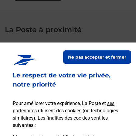
La Poste à proximité
La Poste
Ne pas accepter et fermer
RUELLE
Fermé
-
ouvre samedi à
09h00
Le respect de votre vie privée,
notre priorité
115 RUE CAMILLE PELLETAN
16600
RUELLE SUR TOUVRE
Pour améliorer votre expérience, La Poste et
ses
En savoir plus
partenaires
utilisent des cookies (ou technologies
similaires). Les finalités des cookies sont les
suivantes :
La Poste
MORNAC