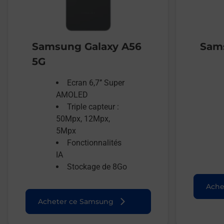
Samsung Galaxy A56
Sams
5G
Ecran 6,7’’ Super
AMOLED
Triple capteur :
50Mpx, 12Mpx,
5Mpx
Fonctionnalités
IA
Stockage de 8Go
Ache
Acheter ce Samsung