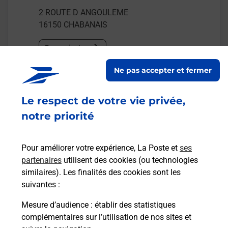
2 ROUTE D ANGOULEME
16150
CHABANAIS
En savoir plus
Ne pas accepter et fermer
Malin !
Le respect de votre vie privée,
La Poste
notre priorité
en ligne
Ouvert 24h/24
Pour améliorer votre expérience, La Poste et
ses
partenaires
utilisent des cookies (ou technologies
En savoir plus
similaires). Les finalités des cookies sont les
suivantes :
Mesure d’audience
: établir des statistiques
Recherchez un autre point de contact
complémentaires sur l’utilisation de nos sites et