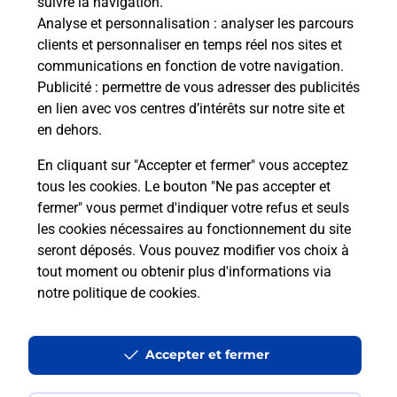
suivre la navigation.
Analyse et personnalisation
: analyser les parcours
clients et personnaliser en temps réel nos sites et
Questions fréquemment posées
communications en fonction de votre navigation.
Publicité
: permettre de vous adresser des publicités
en lien avec vos centres d’intérêts sur notre site et
en dehors.
Quel réseau utilise La Poste Mobile ?
En cliquant sur "Accepter et fermer" vous acceptez
Est-ce que je peux garder mon
tous les cookies. Le bouton "Ne pas accepter et
numéro de mobile gratuitement ?
fermer" vous permet d'indiquer votre refus et seuls
les cookies nécessaires au fonctionnement du site
seront déposés. Vous pouvez modifier vos choix à
Est-ce que je peux bénéficier de la 5G
avec La Poste Mobile ?
tout moment ou obtenir plus d'informations via
notre politique de cookies
.
Est-ce que je peux utiliser mon forfait
à l’étranger avec La Poste Mobile ?
Accepter et fermer
Est-ce que je peux payer mon