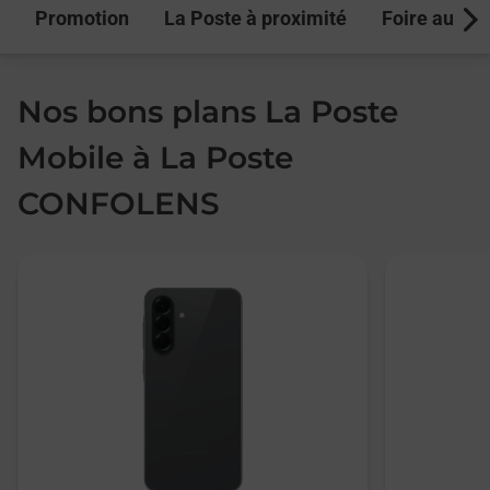
Promotion
La Poste à proximité
Foire aux q
Next
Nos bons plans La Poste
Mobile à La Poste
CONFOLENS