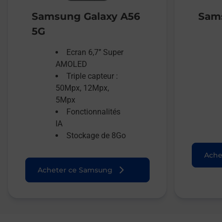
Samsung Galaxy A56
Sams
5G
Ecran 6,7’’ Super
AMOLED
Triple capteur :
50Mpx, 12Mpx,
5Mpx
Fonctionnalités
IA
Stockage de 8Go
Ache
Acheter ce Samsung