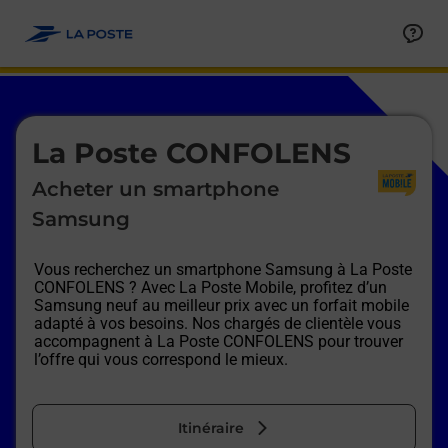
Le lien s'ouvre dans un nouvel onglet
Allez au contenu
Afficher ou masquer la réponse
Afficher ou masquer la réponse
Afficher ou masquer la réponse
Afficher ou masquer la réponse
Afficher ou masquer la réponse
Afficher ou masquer la réponse
Le lien s'ouvre dans un nouvel onglet
La Poste CONFOLENS
Acheter un smartphone
Samsung
Vous recherchez un smartphone Samsung à
La Poste
CONFOLENS
? Avec La Poste Mobile, profitez d’un
Samsung neuf au meilleur prix avec un forfait mobile
adapté à vos besoins. Nos chargés de clientèle vous
accompagnent à
La Poste CONFOLENS
pour trouver
l’offre qui vous correspond le mieux.
Itinéraire