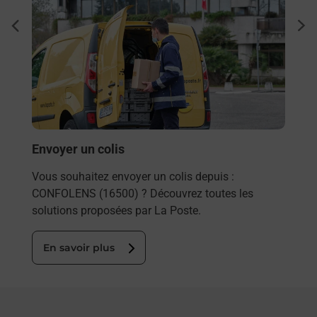
à
Ache
dent
sui
ée
Vous
de c
télé
Post
En
Envoyer un colis
Vous souhaitez envoyer un colis depuis :
CONFOLENS (16500) ? Découvrez toutes les
solutions proposées par La Poste.
En savoir plus