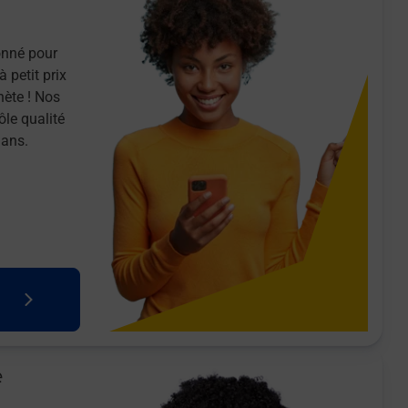
onné pour
 petit prix
nète ! Nos
ôle qualité
 ans.
e