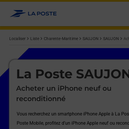
Le lien s'ouvre dans un nouvel onglet
Allez au contenu
Afficher ou masquer la réponse
Afficher ou masquer la réponse
Afficher ou masquer la réponse
Afficher ou masquer la réponse
Afficher ou masquer la réponse
Afficher ou masquer la réponse
Localiser
Liste
Charente-Maritime
SAUJON
SAUJON
Ac
Le lien s'ouvre dans un nouvel onglet
La Poste SAUJO
Acheter un iPhone neuf ou
reconditionné
Vous recherchez un smartphone iPhone Apple à
La Po
Poste Mobile, profitez d’un iPhone Apple neuf ou recond