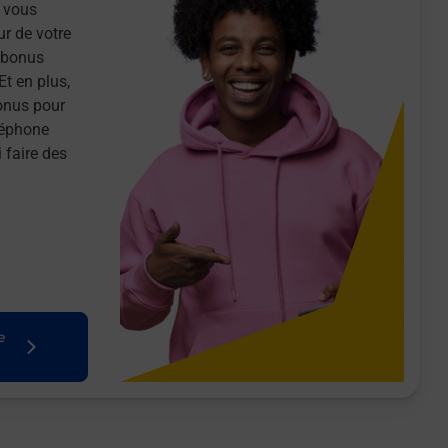
 vous
ur de votre
n bonus
Et en plus,
onus pour
léphone
 faire des
e