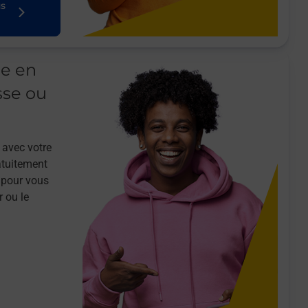
us
le en
sse ou
 avec votre
atuitement
 pour vous
r ou le