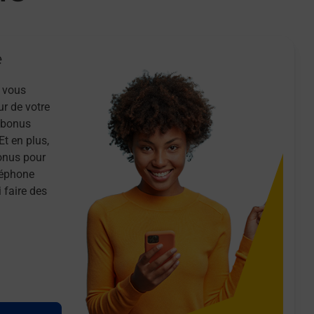
e
 vous
ur de votre
n bonus
Et en plus,
onus pour
léphone
 faire des