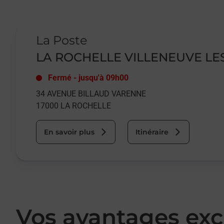
Le lien s'ouvre dans un nouvel onglet
La Poste
LA ROCHELLE VILLENEUVE LE
Fermé
-
jusqu'à
09h00
34 AVENUE BILLAUD VARENNE
17000
LA ROCHELLE
En savoir plus
Itinéraire
Vos avantages exc