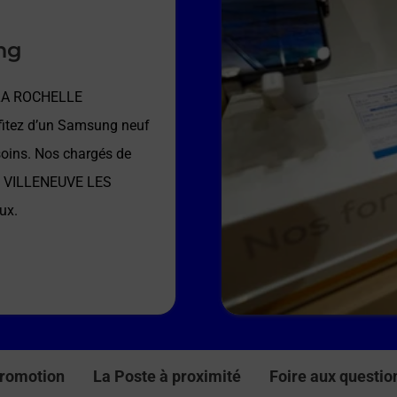
ng
 LA ROCHELLE
fitez d’un Samsung neuf
soins. Nos chargés de
E VILLENEUVE LES
ux.
romotion
La Poste à proximité
Foire aux questio