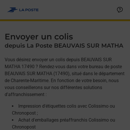
Allez au contenu
Afficher ou masquer la réponse
Afficher ou masquer la réponse
Afficher ou masquer la réponse
Envoyer un colis
depuis La Poste BEAUVAIS SUR MATHA
Vous désirez envoyer un colis depuis BEAUVAIS SUR
MATHA 17490 ? Rendez-vous dans votre bureau de poste
BEAUVAIS SUR MATHA (17490), situé dans le département
de Charente-Maritime. En fonction de votre besoin, nous
vous conseillerons sur nos différentes solutions
d'affranchissement :
Impression d'étiquettes colis avec Colissimo ou
Chronopost ;
Achat d'emballages préaffranchis Colissimo ou
Chronopost