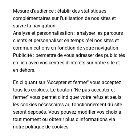
Mesure d’audience
: établir des statistiques
complémentaires sur l’utilisation de nos sites et
Questions fréquemment posées
suivre la navigation.
Analyse et personnalisation
: analyser les parcours
clients et personnaliser en temps réel nos sites et
communications en fonction de votre navigation.
Comment retourner un colis acheté
Publicité
: permettre de vous adresser des publicités
en ligne depuis votre boîte aux lettres
en lien avec vos centres d’intérêts sur notre site et
?
en dehors.
Comment envoyer un colis ou faire un
En cliquant sur "Accepter et fermer" vous acceptez
retour chez un e-commerçant sans se
tous les cookies. Le bouton "Ne pas accepter et
déplacer ?
fermer" vous permet d'indiquer votre refus et seuls
les cookies nécessaires au fonctionnement du site
seront déposés. Vous pouvez modifier vos choix à
Envoyer un petit colis au meilleur
tout moment ou obtenir plus d'informations via
prix ?
notre politique de cookies
.