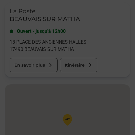
Le lien s'ouvre dans un nouvel onglet
La Poste
BEAUVAIS SUR MATHA
Ouvert
-
jusqu'à
12h00
18 PLACE DES ANCIENNES HALLES
17490
BEAUVAIS SUR MATHA
En savoir plus
Itinéraire
Pin de la carte