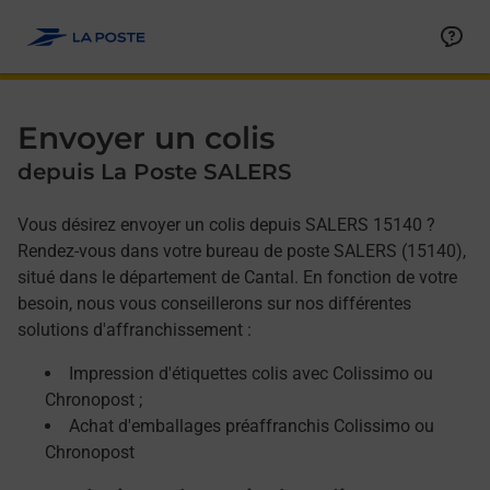
Allez au contenu
Afficher ou masquer la réponse
Afficher ou masquer la réponse
Afficher ou masquer la réponse
Envoyer un colis
depuis La Poste SALERS
Vous désirez envoyer un colis depuis SALERS 15140 ?
Rendez-vous dans votre bureau de poste SALERS (15140),
situé dans le département de Cantal. En fonction de votre
besoin, nous vous conseillerons sur nos différentes
solutions d'affranchissement :
Impression d'étiquettes colis avec Colissimo ou
Chronopost ;
Achat d'emballages préaffranchis Colissimo ou
Chronopost