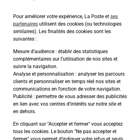
rieur
de c
ez
télé
Pour améliorer votre expérience, La Poste et
ses
ste à
de P
partenaires
utilisent des cookies (ou technologies
similaires). Les finalités des cookies sont les
En
suivantes :
Acheter un iPhone neuf ou reconditionné
Mesure d’audience
: établir des statistiques
complémentaires sur l’utilisation de nos sites et
Vous recherchez un smartphone pas cher proche
suivre la navigation.
de chez vous ? Découvrez notre offre de
Analyse et personnalisation
: analyser les parcours
téléphones iPhone Apple dans vos bureaux de
clients et personnaliser en temps réel nos sites et
Poste à SALERS (15140) !
communications en fonction de votre navigation.
Publicité
: permettre de vous adresser des publicités
En savoir plus
en lien avec vos centres d’intérêts sur notre site et
en dehors.
En cliquant sur "Accepter et fermer" vous acceptez
tous les cookies. Le bouton "Ne pas accepter et
Questions fréquemment posées
fermer" vous permet d'indiquer votre refus et seuls