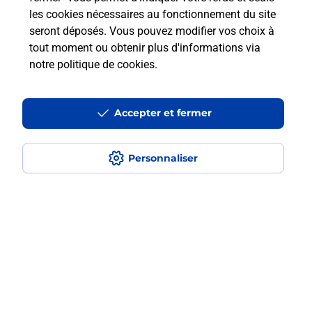
les cookies nécessaires au fonctionnement du site
seront déposés. Vous pouvez modifier vos choix à
Comment retourner un colis acheté
tout moment ou obtenir plus d'informations via
en ligne depuis votre boîte aux lettres
notre politique de cookies
.
?
Accepter et fermer
Comment envoyer un colis ou faire un
retour chez un e-commerçant sans se
déplacer ?
Personnaliser
Envoyer un petit colis au meilleur
prix ?
Localiser
Liste
Cantal
SALERS
SALERS
Envoi de colis