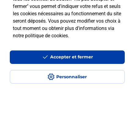
fermer" vous permet d'indiquer votre refus et seuls
les cookies nécessaires au fonctionnement du site
Comment retourner un colis acheté
seront déposés. Vous pouvez modifier vos choix à
en ligne depuis votre boîte aux lettres
tout moment ou obtenir plus d'informations via
?
notre politique de cookies
.
Comment envoyer un colis ou faire un
retour chez un e-commerçant sans se
Accepter et fermer
déplacer ?
Personnaliser
Envoyer un petit colis au meilleur
prix ?
Localiser
Liste
Cantal
NAUCELLES
NAUCELLES
Envoi de colis