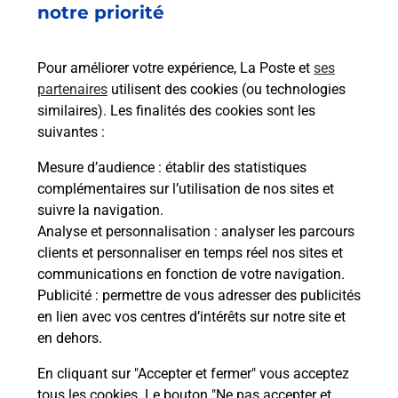
notre priorité
rieur
Vous
ez
de c
ste à
télé
Pour améliorer votre expérience, La Poste et
ses
de P
partenaires
utilisent des cookies (ou technologies
similaires). Les finalités des cookies sont les
En
suivantes :
Acheter un iPhone neuf ou reconditionné
Mesure d’audience
: établir des statistiques
Vous recherchez un smartphone pas cher proche
complémentaires sur l’utilisation de nos sites et
de chez vous ? Découvrez notre offre de
suivre la navigation.
téléphones iPhone Apple dans vos bureaux de
Analyse et personnalisation
: analyser les parcours
Poste à NAUCELLES (15250) !
clients et personnaliser en temps réel nos sites et
communications en fonction de votre navigation.
En savoir plus
Publicité
: permettre de vous adresser des publicités
en lien avec vos centres d’intérêts sur notre site et
en dehors.
En cliquant sur "Accepter et fermer" vous acceptez
Questions fréquemment posées
tous les cookies. Le bouton "Ne pas accepter et