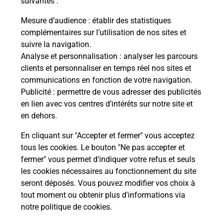
suivantes :
re
Vous
de c
Mesure d’audience
: établir des statistiques
télé
complémentaires sur l’utilisation de nos sites et
Post
suivre la navigation.
Analyse et personnalisation
: analyser les parcours
En
clients et personnaliser en temps réel nos sites et
Envoyer un colis
communications en fonction de votre navigation.
Publicité
: permettre de vous adresser des publicités
Vous souhaitez envoyer un colis depuis : MAURIAC
en lien avec vos centres d’intérêts sur notre site et
(15200) ? Découvrez toutes les solutions
en dehors.
proposées par La Poste.
En cliquant sur "Accepter et fermer" vous acceptez
En savoir plus
tous les cookies. Le bouton "Ne pas accepter et
fermer" vous permet d'indiquer votre refus et seuls
les cookies nécessaires au fonctionnement du site
seront déposés. Vous pouvez modifier vos choix à
Questions fréquemment posées
tout moment ou obtenir plus d'informations via
notre politique de cookies
.