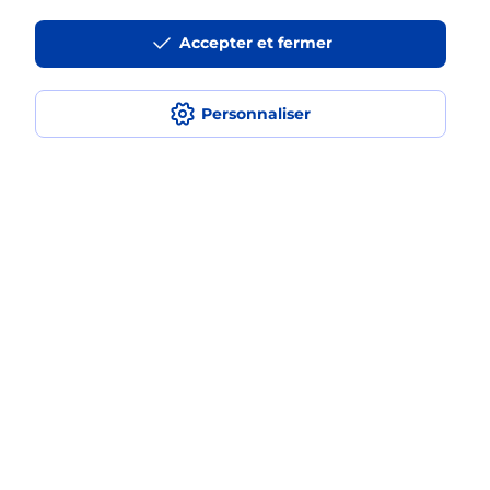
La téléassistance classique avec
Accepter et fermer
médaillon d’alarme qu’est ce que
c’est ?
Personnaliser
Comment fonctionne la
téléassistance classique ?
Comment est installée la
téléassistance classique ?
Localiser
Liste
Cantal
MAURIAC
MAURIAC
Teleassistance