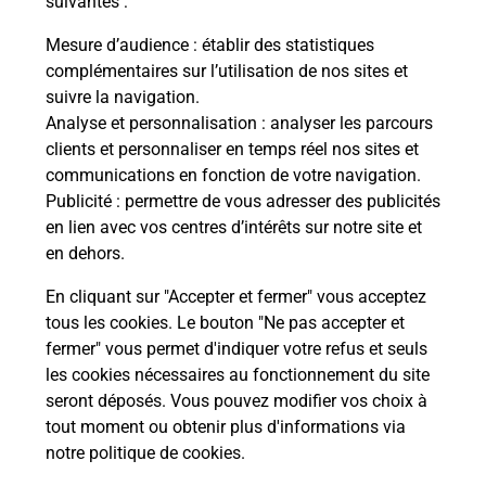
suivantes :
che
Vous
de c
Mesure d’audience
: établir des statistiques
ux
télé
complémentaires sur l’utilisation de nos sites et
Post
suivre la navigation.
Analyse et personnalisation
: analyser les parcours
En
clients et personnaliser en temps réel nos sites et
Envoyer un colis
communications en fonction de votre navigation.
Publicité
: permettre de vous adresser des publicités
Vous souhaitez envoyer un colis depuis :
en lien avec vos centres d’intérêts sur notre site et
TOUQUES (14800) ? Découvrez toutes les
en dehors.
solutions proposées par La Poste.
En cliquant sur "Accepter et fermer" vous acceptez
En savoir plus
tous les cookies. Le bouton "Ne pas accepter et
fermer" vous permet d'indiquer votre refus et seuls
les cookies nécessaires au fonctionnement du site
seront déposés. Vous pouvez modifier vos choix à
Questions fréquemment posées
tout moment ou obtenir plus d'informations via
notre politique de cookies
.