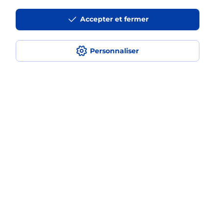
La téléassistance classique avec
Accepter et fermer
médaillon d’alarme qu’est ce que
c’est ?
Personnaliser
Comment fonctionne la
téléassistance classique ?
Comment est installée la
téléassistance classique ?
Localiser
Liste
Calvados
TOUQUES
TOUQUES
Teleassistance