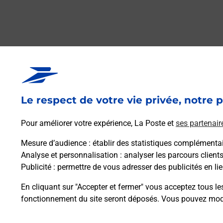
Questions fréque
Le respect de votre vie privée, notre p
La téléassistance classique avec 
Pour améliorer votre expérience, La Poste et
ses partenair
Comment fonctionne la téléassis
Mesure d’audience
: établir des statistiques complémentair
Analyse et personnalisation
: analyser les parcours client
Publicité
: permettre de vous adresser des publicités en lie
Comment est installée la téléassi
En cliquant sur "Accepter et fermer" vous acceptez tous le
fonctionnement du site seront déposés. Vous pouvez modi