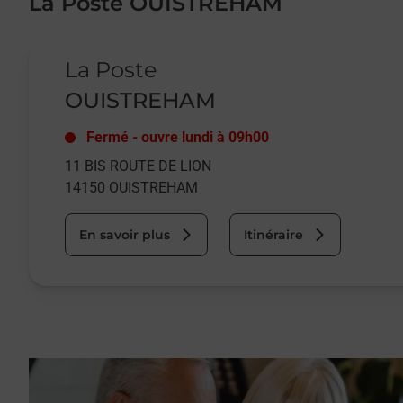
La Poste OUISTREHAM
Le lien s'ouvre dans un nouvel onglet
La Poste
OUISTREHAM
Fermé
-
ouvre lundi à
09h00
11 BIS ROUTE DE LION
14150
OUISTREHAM
En savoir plus
Itinéraire