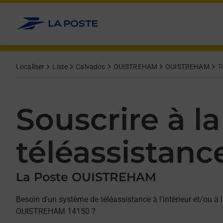
Allez au contenu
Afficher ou masquer la réponse
Afficher ou masquer la réponse
Afficher ou masquer la réponse
Localiser
Liste
Calvados
OUISTREHAM
OUISTREHAM
T
Souscrire à la
téléassistanc
La Poste OUISTREHAM
Besoin d'un système de téléassistance à l'intérieur et/ou à l
OUISTREHAM 14150 ?