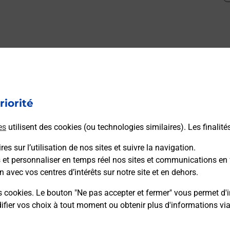
mment posées
riorité
médaillon d’alarme qu’est ce que c’est
es
utilisent des cookies (ou technologies similaires). Les finalité
tance classique ?
es sur l’utilisation de nos sites et suivre la navigation.
s et personnaliser en temps réel nos sites et communications en 
n avec vos centres d’intérêts sur notre site et en dehors.
stance classique ?
s cookies. Le bouton "Ne pas accepter et fermer" vous permet d'i
fier vos choix à tout moment ou obtenir plus d'informations vi