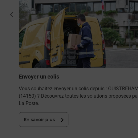
cédent
REHAM
bureau
Envoyer un colis
Vous souhaitez envoyer un colis depuis : OUISTREHA
(14150) ? Découvrez toutes les solutions proposées pa
La Poste.
En savoir plus