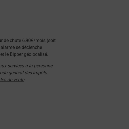
ur de chute 6,90€/mois (soit
l'alarme se déclenche
t le Bipper géolocalisé.
 aux services à la personne
 code général des impôts.
les de vente
.