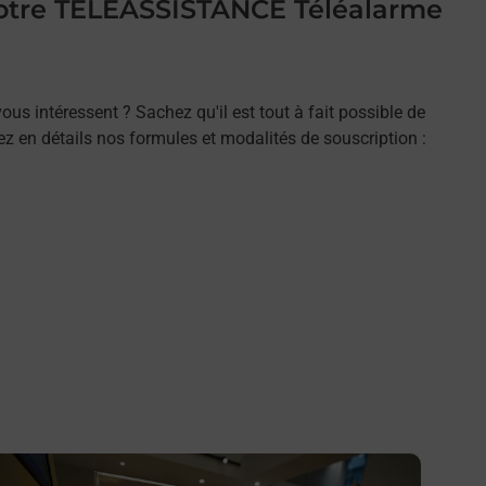
 votre TELEASSISTANCE Téléalarme
ous intéressent ? Sachez qu'il est tout à fait possible de
rez en détails nos formules et modalités de souscription :
n savoir plus
En savo