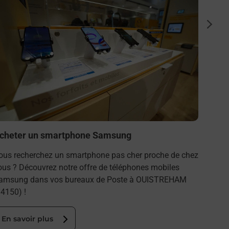
Photo
suiva
Vous c
(14150
de Pos
En s
cheter un smartphone Samsung
ous recherchez un smartphone pas cher proche de chez
ous ? Découvrez notre offre de téléphones mobiles
amsung dans vos bureaux de Poste à OUISTREHAM
14150) !
En savoir plus