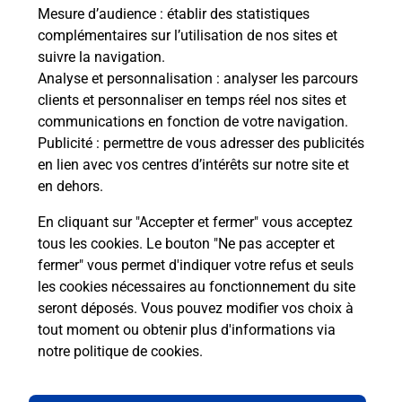
de c
Mesure d’audience
: établir des statistiques
télé
complémentaires sur l’utilisation de nos sites et
Post
suivre la navigation.
Analyse et personnalisation
: analyser les parcours
En
clients et personnaliser en temps réel nos sites et
Envoyer un colis
communications en fonction de votre navigation.
Publicité
: permettre de vous adresser des publicités
Vous souhaitez envoyer un colis depuis : FALAISE
en lien avec vos centres d’intérêts sur notre site et
(14700) ? Découvrez toutes les solutions
en dehors.
proposées par La Poste.
En cliquant sur "Accepter et fermer" vous acceptez
En savoir plus
tous les cookies. Le bouton "Ne pas accepter et
fermer" vous permet d'indiquer votre refus et seuls
les cookies nécessaires au fonctionnement du site
seront déposés. Vous pouvez modifier vos choix à
Questions fréquemment posées
tout moment ou obtenir plus d'informations via
notre politique de cookies
.
La téléassistance classique avec