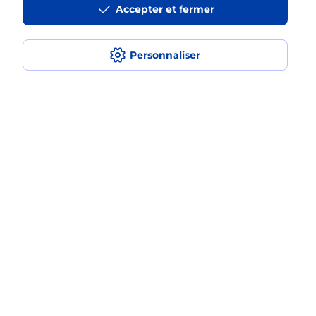
Accepter et fermer
médaillon d’alarme qu’est ce que
c’est ?
Personnaliser
Comment fonctionne la
téléassistance classique ?
Comment est installée la
téléassistance classique ?
Localiser
Liste
Calvados
FALAISE
FALAISE
Teleassistance
Plan du site