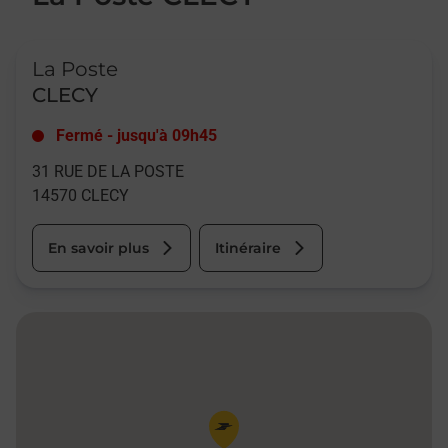
Le lien s'ouvre dans un nouvel onglet
La Poste
CLECY
Fermé
-
jusqu'à
09h45
31 RUE DE LA POSTE
14570
CLECY
En savoir plus
Itinéraire
Pin de la carte