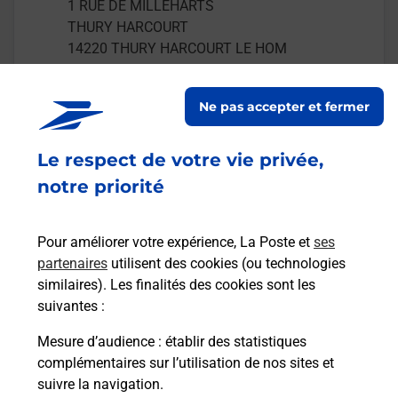
1 RUE DE MILLEHARTS
THURY HARCOURT
14220
THURY HARCOURT LE HOM
En savoir plus
Ne pas accepter et fermer
Malin !
Le respect de votre vie privée,
notre priorité
La Poste
en ligne
Pour améliorer votre expérience, La Poste et
ses
Ouvert 24h/24
partenaires
utilisent des cookies (ou technologies
similaires). Les finalités des cookies sont les
En savoir plus
suivantes :
Mesure d’audience
: établir des statistiques
complémentaires sur l’utilisation de nos sites et
Recherchez un autre point de contact
suivre la navigation.