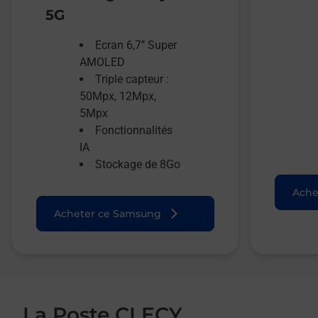
5G
Ecran 6,7’’ Super
AMOLED
Triple capteur :
50Mpx, 12Mpx,
5Mpx
Fonctionnalités
IA
Stockage de 8Go
Ache
Acheter ce Samsung
La Poste CLECY