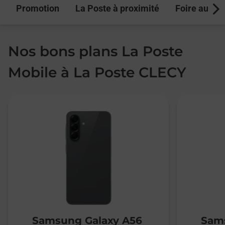
Promotion
La Poste à proximité
Foire aux q
Next
Nos bons plans La Poste
Mobile à La Poste CLECY
Samsung Galaxy A56
Sams