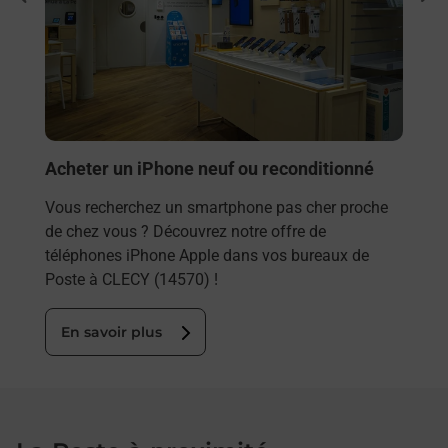
Vous
rieur
(145
ez
prop
ste à
En
Acheter un iPhone neuf ou reconditionné
Vous recherchez un smartphone pas cher proche
de chez vous ? Découvrez notre offre de
téléphones iPhone Apple dans vos bureaux de
Poste à CLECY (14570) !
En savoir plus