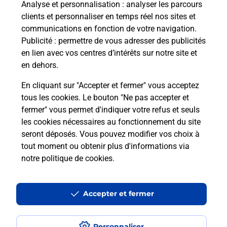
Analyse et personnalisation
: analyser les parcours
clients et personnaliser en temps réel nos sites et
communications en fonction de votre navigation.
Questions fréquemment posées
Publicité
: permettre de vous adresser des publicités
en lien avec vos centres d’intérêts sur notre site et
en dehors.
Quel réseau utilise La Poste Mobile ?
En cliquant sur "Accepter et fermer" vous acceptez
tous les cookies. Le bouton "Ne pas accepter et
Est-ce que je peux garder mon
fermer" vous permet d'indiquer votre refus et seuls
numéro de mobile gratuitement ?
les cookies nécessaires au fonctionnement du site
seront déposés. Vous pouvez modifier vos choix à
tout moment ou obtenir plus d'informations via
Est-ce que je peux bénéficier de la 5G
avec La Poste Mobile ?
notre politique de cookies
.
Est-ce que je peux utiliser mon forfait
Accepter et fermer
à l’étranger avec La Poste Mobile ?
Personnaliser