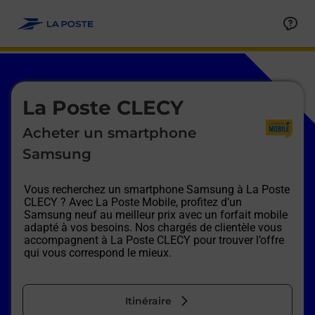
Le lien s'ouvre dans un nouvel onglet
Allez au contenu
Afficher ou masquer la réponse
Afficher ou masquer la réponse
Afficher ou masquer la réponse
Afficher ou masquer la réponse
Afficher ou masquer la réponse
Afficher ou masquer la réponse
Le lien s'ouvre dans un nouvel onglet
La Poste CLECY
Acheter un smartphone
Samsung
Vous recherchez un smartphone Samsung à
La Poste
CLECY
? Avec La Poste Mobile, profitez d’un
Samsung neuf au meilleur prix avec un forfait mobile
adapté à vos besoins. Nos chargés de clientèle vous
accompagnent à
La Poste CLECY
pour trouver l’offre
qui vous correspond le mieux.
Itinéraire