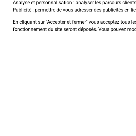
Analyse et personnalisation
: analyser les parcours client
Publicité
: permettre de vous adresser des publicités en lie
En cliquant sur "Accepter et fermer" vous acceptez tous le
Questions fréque
fonctionnement du site seront déposés. Vous pouvez modi
La téléassistance classique avec 
Comment fonctionne la téléassis
Comment est installée la téléassi