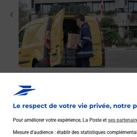
en
cédent
.
Envoyer un colis
Vous souhaitez envoyer un colis depuis : CAEN
GAMBETTA (14000) ? Découvrez toutes les solutions
proposées par La Poste.
Le respect de votre vie privée, notre p
En savoir plus
Pour améliorer votre expérience, La Poste et
ses partenair
Mesure d’audience
: établir des statistiques complémentair