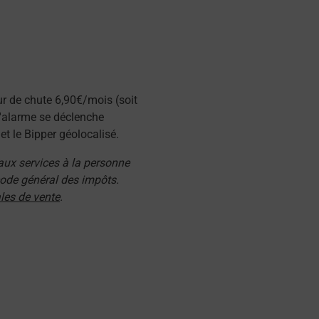
ur de chute 6,90€/mois (soit
l'alarme se déclenche
t le Bipper géolocalisé.
 aux services à la personne
 code général des impôts.
les de vente
.