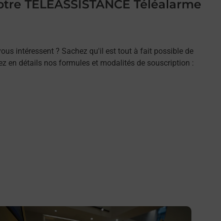
 votre TELEASSISTANCE Téléalarme
ous intéressent ? Sachez qu'il est tout à fait possible de
rez en détails nos formules et modalités de souscription :
n savoir plus
En savo