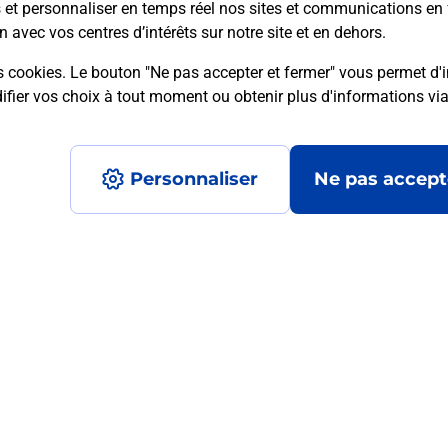
s et personnaliser en temps réel nos sites et communications en 
n avec vos centres d’intérêts sur notre site et en dehors.
s cookies. Le bouton "Ne pas accepter et fermer" vous permet d'i
mment posées
fier vos choix à tout moment ou obtenir plus d'informations vi
Personnaliser
Ne pas accept
médaillon d’alarme qu’est ce que c’est
tance classique ?
stance classique ?