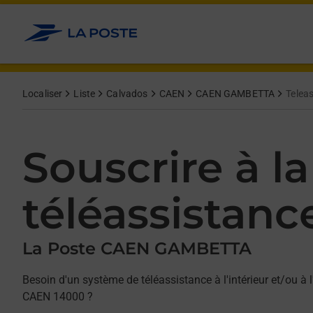
Allez au contenu
Afficher ou masquer la réponse
Afficher ou masquer la réponse
Afficher ou masquer la réponse
Localiser
Liste
Calvados
CAEN
CAEN GAMBETTA
Telea
Souscrire à la
téléassistanc
La Poste CAEN GAMBETTA
Besoin d'un système de téléassistance à l'intérieur et/ou à l
CAEN 14000 ?