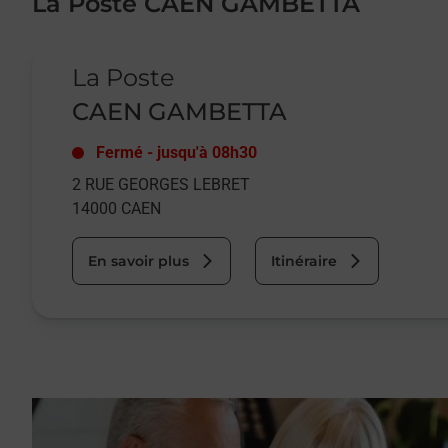
La Poste CAEN GAMBETTA
Le lien s'ouvre dans un nouvel onglet
La Poste
CAEN GAMBETTA
Fermé
-
jusqu'à
08h30
2 RUE GEORGES LEBRET
14000
CAEN
En savoir plus
Itinéraire