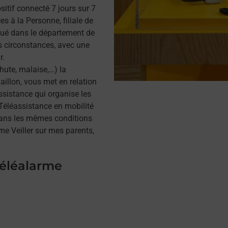
itif connecté 7 jours sur 7
s à la Personne, filiale de
tué dans le département de
s circonstances, avec une
r.
hute, malaise,…) la
illon, vous met en relation
assistance qui organise les
a Téléassistance en mobilité
dans les mêmes conditions
me Veiller sur mes parents,
téléalarme