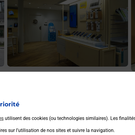
Acheter un iPhone neuf ou reconditionné
A
Vous recherchez un smartphone pas cher proche de chez
V
vous ? Découvrez notre offre de téléphones iPhone Apple
v
dans vos bureaux de Poste à CAEN GAMBETTA (14000)
riorité
S
!
G
es
utilisent des cookies (ou technologies similaires). Les finalité
En savoir plus
es sur l’utilisation de nos sites et suivre la navigation.