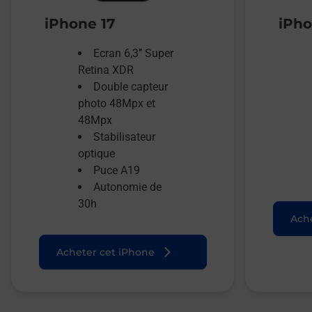
iPhone 17
iPho
Ecran 6,3’’ Super
Retina XDR
Double capteur
photo 48Mpx et
48Mpx
Stabilisateur
optique
Puce A19
Autonomie de
30h
Ache
Acheter cet iPhone