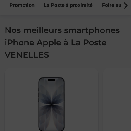
Promotion
La Poste à proximité
Foire aux q
Next
Nos meilleurs smartphones
iPhone Apple à La Poste
VENELLES