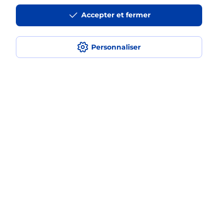
iPhone ?
Accepter et fermer
Personnaliser
Localiser
Liste
Bouches-du-Rhône
VENELLES
VENELLES
Acheter un iPhone neuf ou reconditionné
Plan du site
Accessibilité : partiellement conforme
Conditions contractuelles
Mentions légales
Données personnelles et cookies