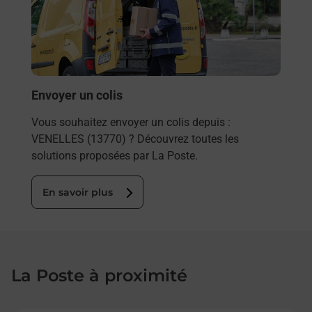
de c
télé
de P
En
Envoyer un colis
Vous souhaitez envoyer un colis depuis :
VENELLES (13770) ? Découvrez toutes les
solutions proposées par La Poste.
En savoir plus
La Poste à proximité