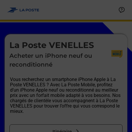
Le lien s'ouvre dans un nouvel onglet
Allez au contenu
Afficher ou masquer la réponse
Afficher ou masquer la réponse
Afficher ou masquer la réponse
Afficher ou masquer la réponse
Afficher ou masquer la réponse
Afficher ou masquer la réponse
Le lien s'ouvre dans un nouvel onglet
La Poste VENELLES
Acheter un iPhone neuf ou
reconditionné
Vous recherchez un smartphone iPhone Apple à
La
Poste VENELLES
? Avec La Poste Mobile, profitez
d’un iPhone Apple neuf ou reconditionné au meilleur
prix avec un forfait mobile adapté à vos besoins. Nos
chargés de clientèle vous accompagnent à
La Poste
VENELLES
pour trouver l’offre qui vous correspond le
mieux.
Itinéraire