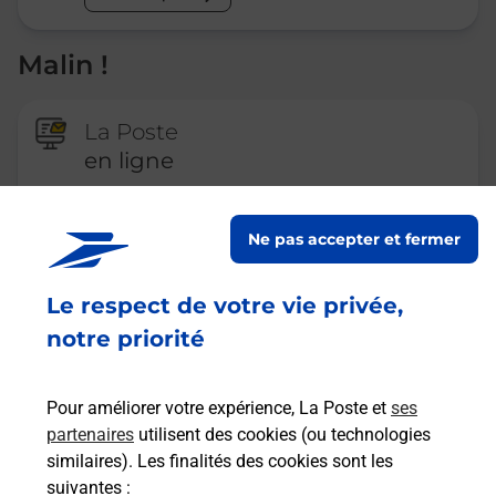
Malin !
La Poste
en ligne
Ouvert 24h/24
Ne pas accepter et fermer
En savoir plus
Le respect de votre vie privée,
notre priorité
Recherchez un autre point de contact
Pour améliorer votre expérience, La Poste et
ses
partenaires
utilisent des cookies (ou technologies
Questions fréquemment posées
similaires). Les finalités des cookies sont les
suivantes :