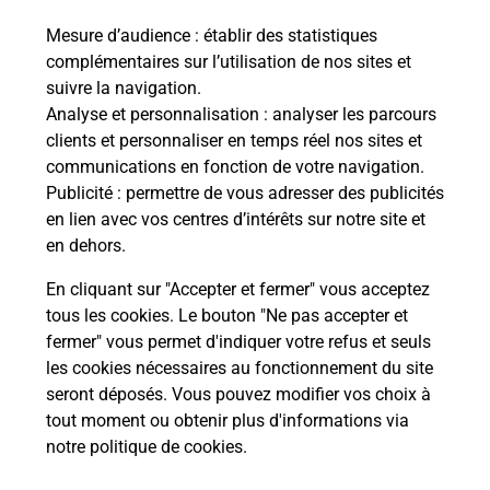
Mesure d’audience
: établir des statistiques
Quel réseau utilise La Poste Mobile ?
complémentaires sur l’utilisation de nos sites et
suivre la navigation.
Analyse et personnalisation
: analyser les parcours
Est-ce que je peux garder mon
clients et personnaliser en temps réel nos sites et
numéro de mobile gratuitement ?
communications en fonction de votre navigation.
Publicité
: permettre de vous adresser des publicités
Est-ce que je peux bénéficier de la 5G
en lien avec vos centres d’intérêts sur notre site et
avec La Poste Mobile ?
en dehors.
En cliquant sur "Accepter et fermer" vous acceptez
Est-ce que je peux utiliser mon forfait
à l’étranger avec La Poste Mobile ?
tous les cookies. Le bouton "Ne pas accepter et
fermer" vous permet d'indiquer votre refus et seuls
les cookies nécessaires au fonctionnement du site
Est-ce que je peux payer mon iPhone
seront déposés. Vous pouvez modifier vos choix à
en plusieurs fois avec La Poste Mobile
tout moment ou obtenir plus d'informations via
?
notre politique de cookies
.
Est-ce que je peux assurer mon