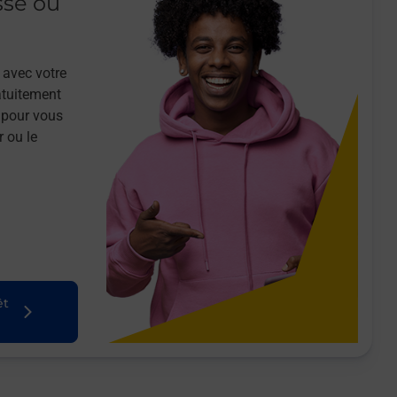
sse ou
 avec votre
atuitement
 pour vous
r ou le
êt