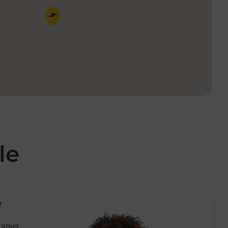
Pin de la carte
le
e
 vous