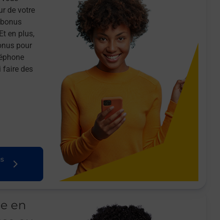
ur de votre
n bonus
Et en plus,
onus pour
léphone
 faire des
us
le en