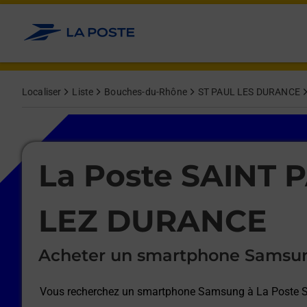
Le lien s'ouvre dans un nouvel onglet
Allez au contenu
Afficher ou masquer la réponse
Afficher ou masquer la réponse
Afficher ou masquer la réponse
Afficher ou masquer la réponse
Afficher ou masquer la réponse
Afficher ou masquer la réponse
Localiser
Liste
Bouches-du-Rhône
ST PAUL LES DURANCE
Le lien s'ouvre dans un nouvel onglet
La Poste SAINT 
LEZ DURANCE
Acheter un smartphone Samsu
Vous recherchez un smartphone Samsung à
La Poste 