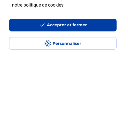
notre politique de cookies
.
La téléassistance classique avec
Accepter et fermer
médaillon d’alarme qu’est ce que
c’est ?
Personnaliser
Comment fonctionne la
téléassistance classique ?
Comment est installée la
téléassistance classique ?
Localiser
Liste
Bouches-du-Rhône
SALON DE PROVENCE
SALON MASSENET
Teleassistance