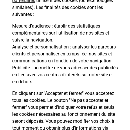
partenaires
utilisent des cookies (ou technologies
à
Ache
dent
sui
similaires). Les finalités des cookies sont les
e
suivantes :
Vous
de c
Mesure d’audience
: établir des statistiques
télé
complémentaires sur l’utilisation de nos sites et
Post
suivre la navigation.
Analyse et personnalisation
: analyser les parcours
En
clients et personnaliser en temps réel nos sites et
Envoyer un colis
communications en fonction de votre navigation.
Publicité
: permettre de vous adresser des publicités
Vous souhaitez envoyer un colis depuis : SALON
en lien avec vos centres d’intérêts sur notre site et
MASSENET (13300) ? Découvrez toutes les
en dehors.
solutions proposées par La Poste.
En cliquant sur "Accepter et fermer" vous acceptez
En savoir plus
tous les cookies. Le bouton "Ne pas accepter et
fermer" vous permet d'indiquer votre refus et seuls
les cookies nécessaires au fonctionnement du site
seront déposés. Vous pouvez modifier vos choix à
Questions fréquemment posées
tout moment ou obtenir plus d'informations via