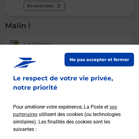
En savoir plus
Malin !
La Poste
en ligne
Ne pas accepter et fermer
Ouvert 24h/24
Le respect de votre vie privée,
En savoir plus
notre priorité
Recherchez un autre point de contact
Pour améliorer votre expérience, La Poste et
ses
partenaires
utilisent des cookies (ou technologies
similaires). Les finalités des cookies sont les
suivantes :
Questions fréquemment posées