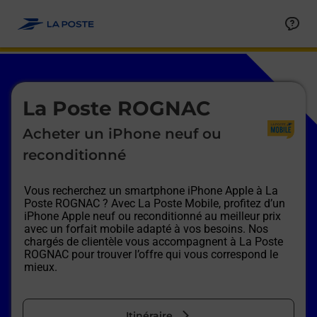
Le lien s'ouvre dans un nouvel onglet
Allez au contenu
Afficher ou masquer la réponse
Afficher ou masquer la réponse
Afficher ou masquer la réponse
Afficher ou masquer la réponse
Afficher ou masquer la réponse
Afficher ou masquer la réponse
Le lien s'ouvre dans un nouvel onglet
La Poste ROGNAC
Acheter un iPhone neuf ou
reconditionné
Vous recherchez un smartphone iPhone Apple à
La
Poste ROGNAC
? Avec La Poste Mobile, profitez d’un
iPhone Apple neuf ou reconditionné au meilleur prix
avec un forfait mobile adapté à vos besoins. Nos
chargés de clientèle vous accompagnent à
La Poste
ROGNAC
pour trouver l’offre qui vous correspond le
mieux.
Itinéraire