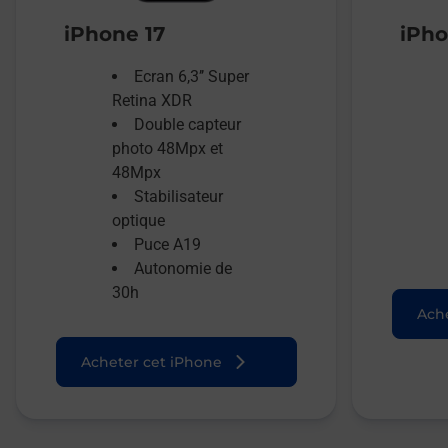
iPhone 17
iPho
Ecran 6,3’’ Super
Retina XDR
Double capteur
photo 48Mpx et
48Mpx
Stabilisateur
optique
Puce A19
Autonomie de
30h
Ache
Acheter cet iPhone