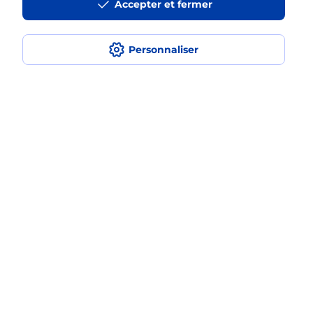
Accepter et fermer
Est-ce que je peux assurer mon
iPhone ?
Personnaliser
Localiser
Liste
Bouches-du-Rhône
ROGNAC
ROGNAC
Acheter un iPhone neuf ou reconditionné
Plan du site
Accessibilité : partiellement conforme
Conditions contractuelles
Mentions légales
Données personnelles et cookies