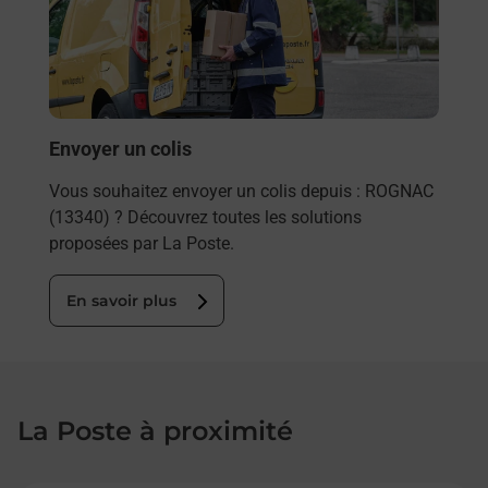
télé
de P
En
Envoyer un colis
Vous souhaitez envoyer un colis depuis : ROGNAC
(13340) ? Découvrez toutes les solutions
proposées par La Poste.
En savoir plus
La Poste à proximité