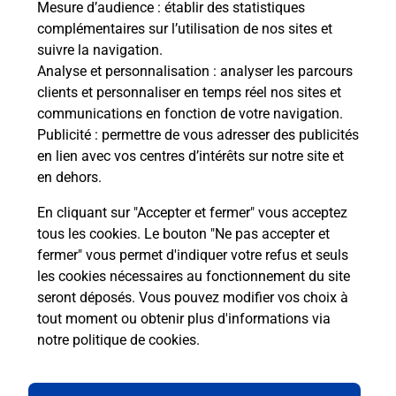
Mesure d’audience
: établir des statistiques
complémentaires sur l’utilisation de nos sites et
suivre la navigation.
Quel réseau utilise La Poste Mobile ?
Analyse et personnalisation
: analyser les parcours
clients et personnaliser en temps réel nos sites et
communications en fonction de votre navigation.
Est-ce que je peux garder mon
Publicité
: permettre de vous adresser des publicités
numéro de mobile gratuitement ?
en lien avec vos centres d’intérêts sur notre site et
en dehors.
Est-ce que je peux bénéficier de la 5G
avec La Poste Mobile ?
En cliquant sur "Accepter et fermer" vous acceptez
tous les cookies. Le bouton "Ne pas accepter et
fermer" vous permet d'indiquer votre refus et seuls
Est-ce que je peux utiliser mon forfait
à l’étranger avec La Poste Mobile ?
les cookies nécessaires au fonctionnement du site
seront déposés. Vous pouvez modifier vos choix à
tout moment ou obtenir plus d'informations via
Est-ce que je peux payer mon iPhone
notre politique de cookies
.
en plusieurs fois avec La Poste Mobile
?