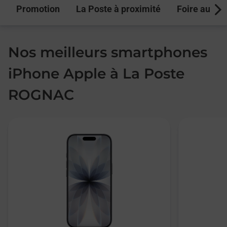
Promotion
La Poste à proximité
Foire aux q
Next
Nos meilleurs smartphones
iPhone Apple à La Poste
ROGNAC