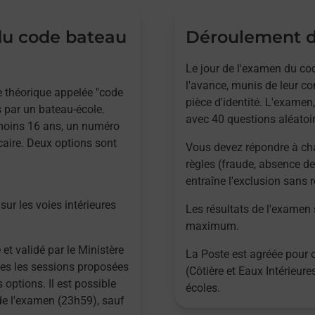
 du code bateau
Déroulement d
Le jour de l'examen du cod
l'avance, munis de leur co
ve théorique appelée "code
pièce d'identité. L'examen,
 par un bateau-école.
avec 40 questions aléatoir
 moins 16 ans, un numéro
caire. Deux options sont
Vous devez répondre à ch
règles (fraude, absence de
entraîne l'exclusion sans
sur les voies intérieures
Les résultats de l'examen
maximum.
 et validé par le Ministère
La Poste est agréée pour 
utes les sessions proposées
(Côtière et Eaux Intérieur
 options. Il est possible
écoles.
 de l'examen (23h59), sauf