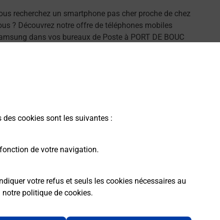
ous recherchez un smartphone pas cher proche de chez
ous ? Découvrez notre offre de téléphones mobiles
amsung dans vos bureaux de Poste à PORT DE BOUC
13110) !
En savoir plus
s des cookies sont les suivantes :
fonction de votre navigation.
ndiquer votre refus et seuls les cookies nécessaires au
a
notre politique de cookies
.