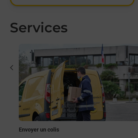
Services
En savoir plus
cédent
to ou
) ?
Envoyer un colis