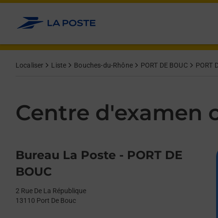
Le lien s'ouvre dans un nouvel onglet
Allez au contenu
Day of the Week
Get directions to Centre d&#39;examen code bateau at 2 Rue De
Afficher ou masquer la réponse
Afficher ou masquer la réponse
Afficher ou masquer la réponse
Afficher ou masquer la réponse
Hours
Localiser
Liste
Bouches-du-Rhône
PORT DE BOUC
PORT 
Centre d'examen c
Bureau La Poste - PORT DE
BOUC
2 Rue De La République
13110
Port De Bouc