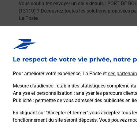
Vous souhaitez envoyer un colis depuis : PORT DE BO
(13110) ? Découvrez toutes les solutions proposées pa
La Poste.
En savoir plus
Le respect de votre vie privée, notre p
Pour améliorer votre expérience, La Poste et
ses partenair
Foire aux questio
Mesure d’audience
: établir des statistiques complémentair
Analyse et personnalisation
: analyser les parcours client
Publicité
: permettre de vous adresser des publicités en lie
En cliquant sur "Accepter et fermer" vous acceptez tous le
Quel âge minimum faut-il pour pa
fonctionnement du site seront déposés. Vous pouvez modi