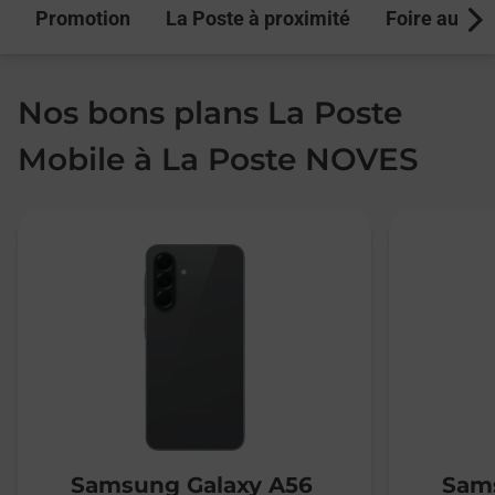
Promotion
La Poste à proximité
Foire aux q
Next
Nos bons plans La Poste
Mobile à La Poste NOVES
Samsung Galaxy A56
Sams