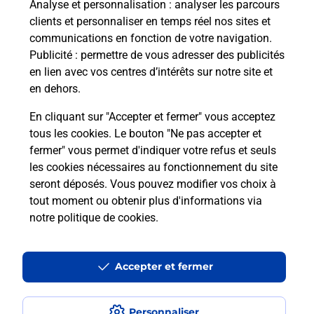
13160
CHATEAURENARD
Analyse et personnalisation
: analyser les parcours
clients et personnaliser en temps réel nos sites et
En savoir plus
communications en fonction de votre navigation.
Publicité
: permettre de vous adresser des publicités
en lien avec vos centres d’intérêts sur notre site et
Malin !
en dehors.
En cliquant sur "Accepter et fermer" vous acceptez
La Poste
tous les cookies. Le bouton "Ne pas accepter et
en ligne
fermer" vous permet d'indiquer votre refus et seuls
les cookies nécessaires au fonctionnement du site
Ouvert 24h/24
seront déposés. Vous pouvez modifier vos choix à
tout moment ou obtenir plus d'informations via
En savoir plus
notre politique de cookies
.
Recherchez un autre point de contact
Accepter et fermer
Personnaliser