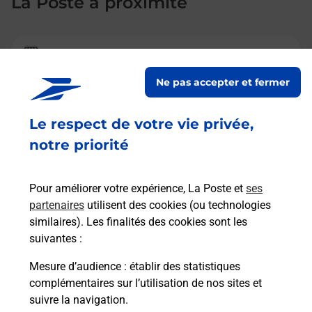
La Poste à proximité
La Poste
CAUMONT SUR DURANCE
Ne pas accepter et fermer
Fermé
-
ouvre lundi à
09h00
Le respect de votre vie privée,
PLACE DU MARCHE AUX RAISINS
notre priorité
84510
CAUMONT SUR DURANCE
En savoir plus
Pour améliorer votre expérience, La Poste et
ses
partenaires
utilisent des cookies (ou technologies
similaires). Les finalités des cookies sont les
La Poste
suivantes :
CHATEAURENARD
Mesure d’audience
: établir des statistiques
Fermé
-
ouvre lundi à
09h00
complémentaires sur l’utilisation de nos sites et
130 AV MAL DE LATTRE DE TASSIGNY
suivre la navigation.