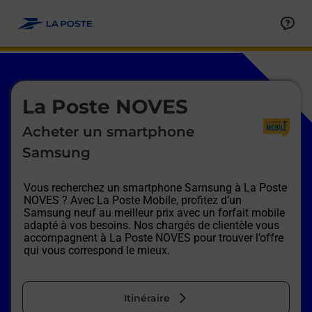
Le lien s'ouvre dans un nouvel onglet
Allez au contenu
Afficher ou masquer la réponse
Afficher ou masquer la réponse
Afficher ou masquer la réponse
Afficher ou masquer la réponse
Afficher ou masquer la réponse
Afficher ou masquer la réponse
Le lien s'ouvre dans un nouvel onglet
La Poste NOVES
Acheter un smartphone
Samsung
Vous recherchez un smartphone Samsung à
La Poste
NOVES
? Avec La Poste Mobile, profitez d’un
Samsung neuf au meilleur prix avec un forfait mobile
adapté à vos besoins. Nos chargés de clientèle vous
accompagnent à
La Poste NOVES
pour trouver l’offre
qui vous correspond le mieux.
Itinéraire