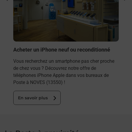
rieur
Besoi
ez
et/ou
ste à
les 
NOV
En
Acheter un iPhone neuf ou reconditionné
Vous recherchez un smartphone pas cher proche
de chez vous ? Découvrez notre offre de
téléphones iPhone Apple dans vos bureaux de
Poste à NOVES (13550) !
En savoir plus