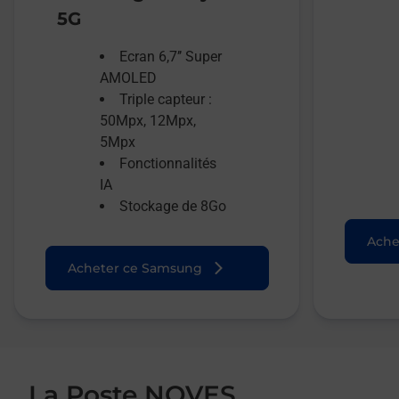
5G
Ecran 6,7’’ Super
AMOLED
Triple capteur :
50Mpx, 12Mpx,
5Mpx
Fonctionnalités
IA
Stockage de 8Go
Ache
Acheter ce Samsung
La Poste NOVES