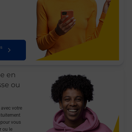
us
le en
sse ou
 avec votre
atuitement
 pour vous
r ou le