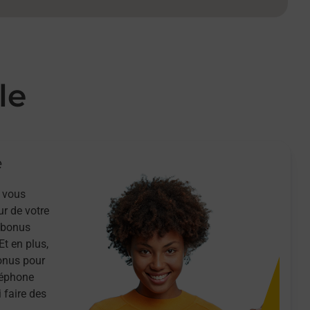
le
e
 vous
ur de votre
n bonus
Et en plus,
onus pour
léphone
 faire des