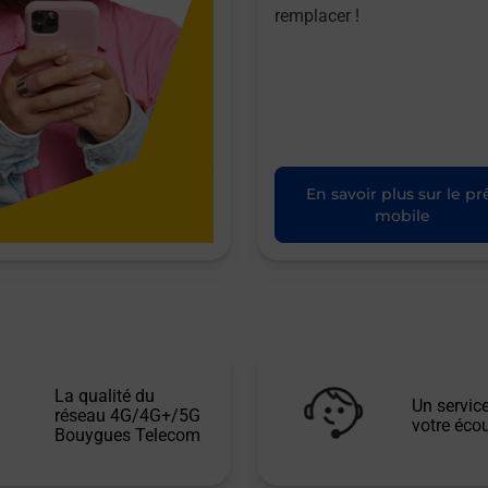
remplacer !
En savoir plus sur le pr
mobile
La qualité du
Un service
réseau 4G/4G+/5G
votre écou
Bouygues Telecom