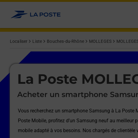
Le lien s'ouvre dans un nouvel onglet
Allez au contenu
Afficher ou masquer la réponse
Afficher ou masquer la réponse
Afficher ou masquer la réponse
Afficher ou masquer la réponse
Afficher ou masquer la réponse
Afficher ou masquer la réponse
Localiser
Liste
Bouches-du-Rhône
MOLLEGES
MOLLEGE
Le lien s'ouvre dans un nouvel onglet
La Poste MOLLE
Acheter un smartphone Samsu
Vous recherchez un smartphone Samsung à
La Poste
Poste Mobile, profitez d’un Samsung neuf au meilleur pr
mobile adapté à vos besoins. Nos chargés de clientèl