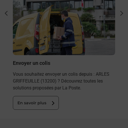
Ach
dent
sui
rieur
Vous
ez
de c
ste à
télé
de P
En
Envoyer un colis
Vous souhaitez envoyer un colis depuis : ARLES
GRIFFEUILLE (13200) ? Découvrez toutes les
solutions proposées par La Poste.
En savoir plus