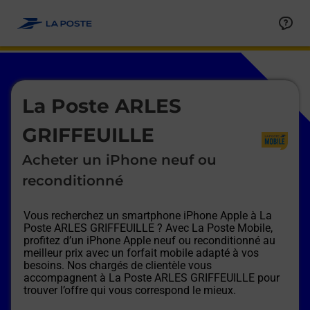
Le lien s'ouvre dans un nouvel onglet
Allez au contenu
Afficher ou masquer la réponse
Afficher ou masquer la réponse
Afficher ou masquer la réponse
Afficher ou masquer la réponse
Afficher ou masquer la réponse
Afficher ou masquer la réponse
Le lien s'ouvre dans un nouvel onglet
La Poste ARLES
GRIFFEUILLE
Acheter un iPhone neuf ou
reconditionné
Vous recherchez un smartphone iPhone Apple à
La
Poste ARLES GRIFFEUILLE
? Avec La Poste Mobile,
profitez d’un iPhone Apple neuf ou reconditionné au
meilleur prix avec un forfait mobile adapté à vos
besoins. Nos chargés de clientèle vous
accompagnent à
La Poste ARLES GRIFFEUILLE
pour
trouver l’offre qui vous correspond le mieux.