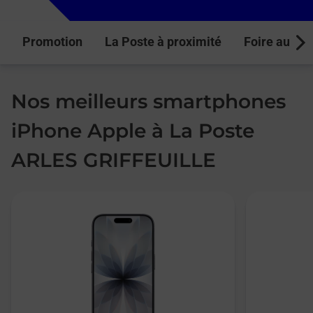
Promotion
La Poste à proximité
Foire aux q
Next
Nos meilleurs smartphones
iPhone Apple à La Poste
ARLES GRIFFEUILLE