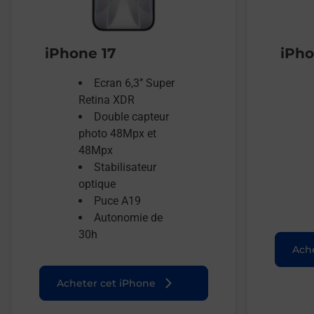
iPhone 17
iPho
Ecran 6,3’’ Super
Retina XDR
Double capteur
photo 48Mpx et
48Mpx
Stabilisateur
optique
Puce A19
Autonomie de
30h
Ache
Acheter cet iPhone