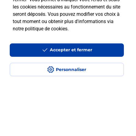
en plusieurs fois avec La Poste Mobile
les cookies nécessaires au fonctionnement du site
?
seront déposés. Vous pouvez modifier vos choix à
tout moment ou obtenir plus d'informations via
Est-ce que je peux assurer mon
notre politique de cookies
.
iPhone ?
Accepter et fermer
Localiser
Liste
Bouches-du-Rhône
ARLES
ARLES GRIFFEUILLE
Acheter un iPhone neuf ou reconditionné
Personnaliser
Plan du site
Accessibilité : partiellement conforme
Conditions contractuelles