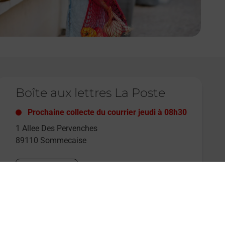
e lien s'ouvre dans un nouvel onglet
Boîte aux lettres La Poste
Prochaine collecte du courrier
jeudi
à
08h30
1 Allee Des Pervenches
89110
Sommecaise
Itinéraire