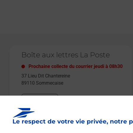
Le lien s'ouvre dans un nouvel onglet
Boîte aux lettres La Poste
Prochaine collecte du courrier
jeudi
à
08h30
37 Lieu Dit Chantereine
89110
Sommecaise
Itinéraire
Le respect de votre vie privée, notre p
Le lien s'ouvre dans un nouvel onglet
Boîte aux lettres La Poste