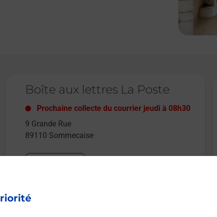
Le lien s'ouvre dans un nouvel onglet
L
Boîte aux lettres La Poste
Prochaine collecte du courrier
jeudi
à
08h30
9 Grande Rue
89110
Sommecaise
Itinéraire
riorité
Le lien s'ouvre dans un nouvel onglet
Boîte aux lettres La Poste