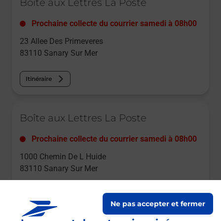
Boîte aux Lettres La Poste
Prochaine collecte du courrier
samedi
à
08h00
23 Allee Des Primeveres
83110
Sanary Sur Mer
Itinéraire
Le lien s'ouvre dans un nouvel onglet
Boîte aux Lettres La Poste
Prochaine collecte du courrier
samedi
à
08h00
1000 Chemin De L Huide
83110
Sanary Sur Mer
Itinéraire
Ne pas accepter et fermer