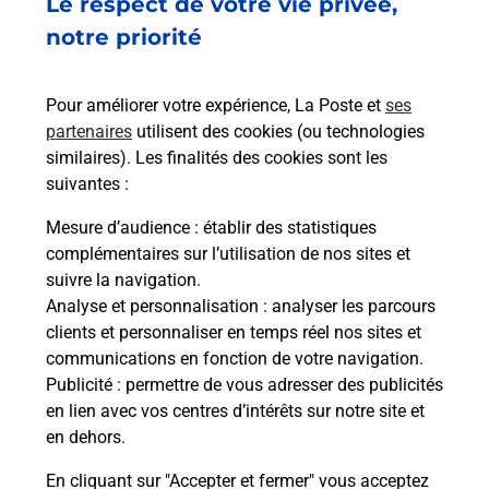
Le respect de votre vie privée,
Le lien s'ouvre dans un nouvel onglet
Boîte aux Lettres La Poste
notre priorité
Prochaine collecte du courrier
samedi
à
08h00
Pour améliorer votre expérience, La Poste et
ses
3787 Ancien Chemin De Toulon
partenaires
utilisent des cookies (ou technologies
83110
Sanary Sur Mer
similaires). Les finalités des cookies sont les
suivantes :
Itinéraire
Mesure d’audience
: établir des statistiques
complémentaires sur l’utilisation de nos sites et
Le lien s'ouvre dans un nouvel onglet
suivre la navigation.
Boîte aux Lettres La Poste
Analyse et personnalisation
: analyser les parcours
Prochaine collecte du courrier
samedi
à
11h30
clients et personnaliser en temps réel nos sites et
communications en fonction de votre navigation.
2 Avenue Du 2E Spahis
Publicité
: permettre de vous adresser des publicités
83110
Sanary Sur Mer
en lien avec vos centres d’intérêts sur notre site et
en dehors.
Itinéraire
En cliquant sur "Accepter et fermer" vous acceptez