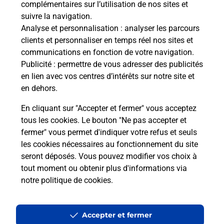
complémentaires sur l’utilisation de nos sites et
Le lien s'ouvre dans un nouvel onglet
suivre la navigation.
Boîte aux lettres La Poste
Analyse et personnalisation
: analyser les parcours
Collecte du courrier aujourd'hui à
09h00
clients et personnaliser en temps réel nos sites et
communications en fonction de votre navigation.
1240 Route De La Vallee De La Saane
Publicité
: permettre de vous adresser des publicités
76890
Imbleville
en lien avec vos centres d’intérêts sur notre site et
en dehors.
Itinéraire
En cliquant sur "Accepter et fermer" vous acceptez
tous les cookies. Le bouton "Ne pas accepter et
fermer" vous permet d'indiquer votre refus et seuls
Localiser
Liste Boîtes aux lettres
Seine-Maritime
Imbleville
les cookies nécessaires au fonctionnement du site
seront déposés. Vous pouvez modifier vos choix à
tout moment ou obtenir plus d'informations via
notre politique de cookies
.
Plan du site
Accessibilité : partiellement conforme
Accepter et fermer