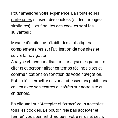
Rue Lavoisier
Pour améliorer votre expérience, La Poste et
ses
76260
Eu
partenaires
utilisent des cookies (ou technologies
similaires). Les finalités des cookies sont les
Itinéraire
suivantes :
Mesure d’audience
: établir des statistiques
Le lien s'ouvre dans un nouvel onglet
complémentaires sur l’utilisation de nos sites et
Boîte aux Lettres La Poste
suivre la navigation.
Prochaine collecte du courrier
vendredi
à
Analyse et personnalisation
: analyser les parcours
16h00
clients et personnaliser en temps réel nos sites et
communications en fonction de votre navigation.
6 Rue De La Poste
Publicité
: permettre de vous adresser des publicités
76260
Eu
en lien avec vos centres d’intérêts sur notre site et
en dehors.
Itinéraire
En cliquant sur "Accepter et fermer" vous acceptez
tous les cookies. Le bouton "Ne pas accepter et
fermer" vous permet d'indiquer votre refus et seuls