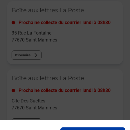
Le lien s'ouvre dans un nouvel onglet
Boîte aux lettres La Poste
Prochaine collecte du courrier
lundi
à
08h30
35 Rue La Fontaine
77670
Saint Mammes
Itinéraire
Le lien s'ouvre dans un nouvel onglet
Boîte aux lettres La Poste
Prochaine collecte du courrier
lundi
à
08h30
Cite Des Guettes
77670
Saint Mammes
Itinéraire