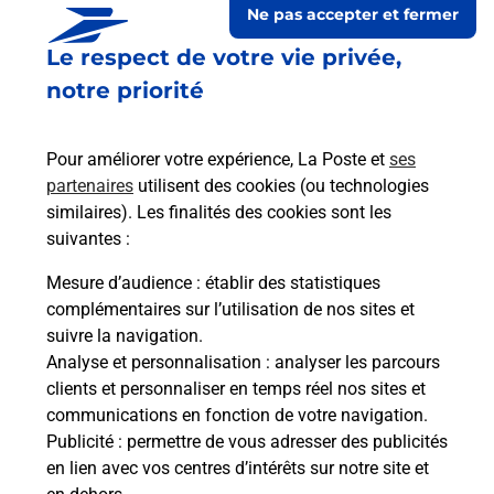
Ne pas accepter et fermer
Le lien s'ouvre dans un nouvel onglet
Le respect de votre vie privée,
Boîte aux Lettres La Poste
notre priorité
Prochaine collecte du courrier
lundi
à
08h30
121 Rue Grande
Pour améliorer votre expérience, La Poste et
ses
77670
Saint Mammes
partenaires
utilisent des cookies (ou technologies
similaires). Les finalités des cookies sont les
Itinéraire
suivantes :
Mesure d’audience
: établir des statistiques
Le lien s'ouvre dans un nouvel onglet
complémentaires sur l’utilisation de nos sites et
Boîte aux Lettres La Poste
suivre la navigation.
Analyse et personnalisation
: analyser les parcours
Prochaine collecte du courrier
lundi
à
14h00
clients et personnaliser en temps réel nos sites et
2 Rue Grande
communications en fonction de votre navigation.
77670
Saint Mammes
Publicité
: permettre de vous adresser des publicités
en lien avec vos centres d’intérêts sur notre site et
Itinéraire