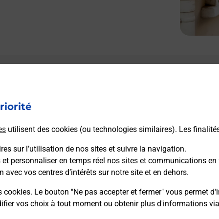
Le lien s'ouvre dans un nouvel onglet
Boîte aux Lettres La Poste
riorité
Prochaine collecte du courrier
vendredi
à
09h00
es
utilisent des cookies (ou technologies similaires). Les finalité
19 Rue De L Eglise
64470
Ossas Suhare
es sur l’utilisation de nos sites et suivre la navigation.
s et personnaliser en temps réel nos sites et communications en 
n avec vos centres d’intérêts sur notre site et en dehors.
Itinéraire
s cookies. Le bouton "Ne pas accepter et fermer" vous permet d'i
fier vos choix à tout moment ou obtenir plus d'informations vi