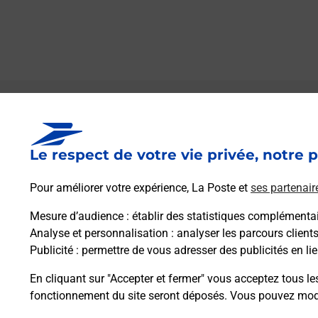
Le lien s'ouvre dans un nouvel onglet
Boîte aux lettres La Poste
Le respect de votre vie privée, notre p
Prochaine collecte du courrier
vendredi
à
09h00
Pour améliorer votre expérience, La Poste et
ses partenair
45 Place De La Mairie
64470
Ossas Suhare
Mesure d’audience
: établir des statistiques complémentair
Analyse et personnalisation
: analyser les parcours client
Publicité
: permettre de vous adresser des publicités en lie
Itinéraire
En cliquant sur "Accepter et fermer" vous acceptez tous le
fonctionnement du site seront déposés. Vous pouvez modi