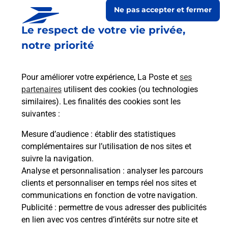
Ne pas accepter et fermer
Le respect de votre vie privée,
notre priorité
Pour améliorer votre expérience, La Poste et
ses
partenaires
utilisent des cookies (ou technologies
similaires). Les finalités des cookies sont les
suivantes :
Le lien s'ouvre dans un nouvel onglet
Boîte aux lettres La Poste
Mesure d’audience
: établir des statistiques
complémentaires sur l’utilisation de nos sites et
Prochaine collecte du courrier
lundi
à
09h00
suivre la navigation.
797 Route D Alembon
Analyse et personnalisation
: analyser les parcours
62850
Sanghen
clients et personnaliser en temps réel nos sites et
communications en fonction de votre navigation.
Itinéraire
Publicité
: permettre de vous adresser des publicités
en lien avec vos centres d’intérêts sur notre site et