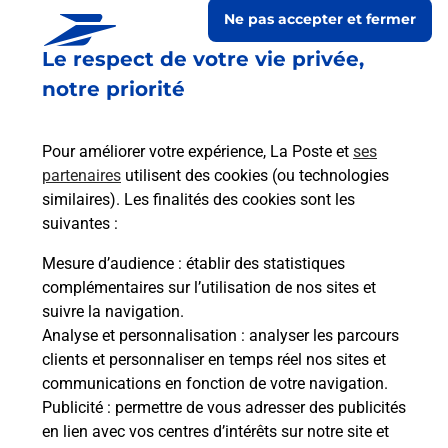
Ne pas accepter et fermer
Le respect de votre vie privée,
notre priorité
Pour améliorer votre expérience, La Poste et
ses
partenaires
utilisent des cookies (ou technologies
similaires). Les finalités des cookies sont les
suivantes :
Le lien s'ouvre dans un nouvel onglet
Boîte aux lettres La Poste
Mesure d’audience
: établir des statistiques
complémentaires sur l’utilisation de nos sites et
Collecte du courrier aujourd'hui à
08h30
suivre la navigation.
631 Grande Rue
Analyse et personnalisation
: analyser les parcours
60130
Lieuvillers
clients et personnaliser en temps réel nos sites et
communications en fonction de votre navigation.
Itinéraire
Publicité
: permettre de vous adresser des publicités
en lien avec vos centres d’intérêts sur notre site et