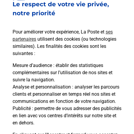
Le respect de votre vie privée,
Le lien s'ouvre dans un nouvel onglet
Boîte aux lettres La Poste
notre priorité
Prochaine collecte du courrier
lundi
à
08h30
Pour améliorer votre expérience, La Poste et
ses
1 Rue De Verdun
partenaires
utilisent des cookies (ou technologies
57420
Saint Jure
similaires). Les finalités des cookies sont les
suivantes :
Itinéraire
Mesure d’audience
: établir des statistiques
complémentaires sur l’utilisation de nos sites et
Le lien s'ouvre dans un nouvel onglet
suivre la navigation.
Boîte aux lettres La Poste
Analyse et personnalisation
: analyser les parcours
Prochaine collecte du courrier
lundi
à
08h30
clients et personnaliser en temps réel nos sites et
communications en fonction de votre navigation.
9 Rue Du Gers
Publicité
: permettre de vous adresser des publicités
57420
Saint Jure
en lien avec vos centres d’intérêts sur notre site et
en dehors.
Itinéraire