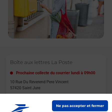
Le lien s'ouvre dans un nouvel onglet
Boîte aux lettres La Poste
Prochaine collecte du courrier
lundi
à
09h00
10 Rue Du Reverend Pere Vincent
57420
Saint Jure
Itinéraire
Ne pas accepter et fermer