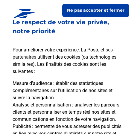
Ne pas accepter et fermer
Le respect de votre vie privée,
notre priorité
Pour améliorer votre expérience, La Poste et
ses
partenaires
utilisent des cookies (ou technologies
similaires). Les finalités des cookies sont les
Le lien s'ouvre dans un nouvel onglet
suivantes :
Boîte aux lettres La Poste
Mesure d’audience
: établir des statistiques
Prochaine collecte du courrier
vendredi
à
complémentaires sur l’utilisation de nos sites et
09h00
suivre la navigation.
Analyse et personnalisation
: analyser les parcours
1 Place De La Mairie
clients et personnaliser en temps réel nos sites et
55210
Herbeuville
communications en fonction de votre navigation.
Publicité
: permettre de vous adresser des publicités
Itinéraire
en lien avec vos centres d’intérêts sur notre site et