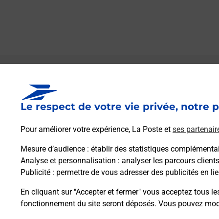
Le lien s'ouvre dans un nouvel onglet
Boîte aux lettres La Poste
Le respect de votre vie privée, notre p
Prochaine collecte du courrier
vendredi
à
09h00
Pour améliorer votre expérience, La Poste et
ses partenair
4 Rue De L Eglise
54370
Deuxville
Mesure d’audience
: établir des statistiques complémentair
Analyse et personnalisation
: analyser les parcours client
Publicité
: permettre de vous adresser des publicités en lie
Itinéraire
En cliquant sur "Accepter et fermer" vous acceptez tous le
fonctionnement du site seront déposés. Vous pouvez modi