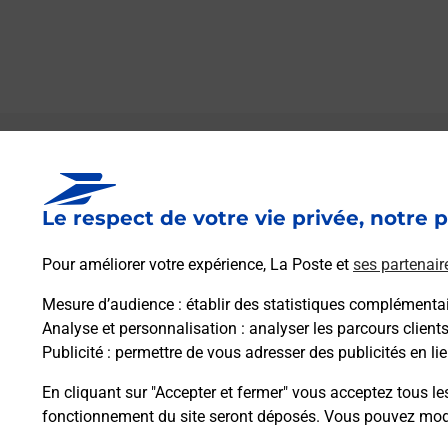
Le lien s'ouvre dans un nouvel onglet
Boîte aux lettres La Poste
Le respect de votre vie privée, notre p
Collecte du courrier aujourd'hui à
09h00
Rue De L Ecole
Pour améliorer votre expérience, La Poste et
ses partenair
54110
Buissoncourt
Mesure d’audience
: établir des statistiques complémentair
Analyse et personnalisation
: analyser les parcours client
Itinéraire
Publicité
: permettre de vous adresser des publicités en lie
En cliquant sur "Accepter et fermer" vous acceptez tous le
fonctionnement du site seront déposés. Vous pouvez modi