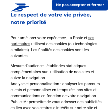
Ne pas accepter et fermer
Le respect de votre vie privée,
notre priorité
Pour améliorer votre expérience, La Poste et
ses
partenaires
utilisent des cookies (ou technologies
similaires). Les finalités des cookies sont les
suivantes :
Le lien s'ouvre dans un nouvel onglet
Boîte aux lettres La Poste
Mesure d’audience
: établir des statistiques
complémentaires sur l’utilisation de nos sites et
Collecte du courrier aujourd'hui à
15h30
suivre la navigation.
18 Rue De Concise
Analyse et personnalisation
: analyser les parcours
53940
Ahuille
clients et personnaliser en temps réel nos sites et
communications en fonction de votre navigation.
Itinéraire
Publicité
: permettre de vous adresser des publicités
en lien avec vos centres d’intérêts sur notre site et