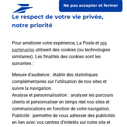
Ne pas accepter et fermer
Le respect de votre vie privée,
notre priorité
Pour améliorer votre expérience, La Poste et
ses
partenaires
utilisent des cookies (ou technologies
similaires). Les finalités des cookies sont les
suivantes :
Le lien s'ouvre dans un nouvel onglet
Boîte aux lettres La Poste
Mesure d’audience
: établir des statistiques
complémentaires sur l’utilisation de nos sites et
Collecte du courrier aujourd'hui à
09h00
suivre la navigation.
52 Rue Du Chemin De Chalons
Analyse et personnalisation
: analyser les parcours
51800
Villers En Argonne
clients et personnaliser en temps réel nos sites et
communications en fonction de votre navigation.
Itinéraire
Publicité
: permettre de vous adresser des publicités
en lien avec vos centres d’intérêts sur notre site et