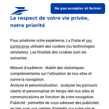
Ne pas accepter et fermer
Le respect de votre vie privée,
notre priorité
Pour améliorer votre expérience, La Poste et
ses
partenaires
utilisent des cookies (ou technologies
similaires). Les finalités des cookies sont les
Le lien s'ouvre dans un nouvel onglet
suivantes :
Boîte aux lettres La Poste
Mesure d’audience
: établir des statistiques
Prochaine collecte du courrier
vendredi
à
complémentaires sur l’utilisation de nos sites et
08h00
suivre la navigation.
Analyse et personnalisation
: analyser les parcours
5 Grande Rue
clients et personnaliser en temps réel nos sites et
51330
Vernancourt
communications en fonction de votre navigation.
Publicité
: permettre de vous adresser des publicités
Itinéraire
en lien avec vos centres d’intérêts sur notre site et