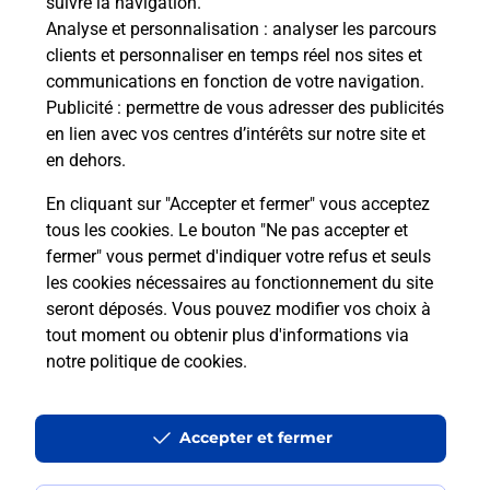
suivre la navigation.
Boîte aux lettres La Poste
Analyse et personnalisation
: analyser les parcours
Prochaine collecte du courrier
lundi
à
08h45
clients et personnaliser en temps réel nos sites et
communications en fonction de votre navigation.
4 Rue De La Mairie
Publicité
: permettre de vous adresser des publicités
51320
Vatry
en lien avec vos centres d’intérêts sur notre site et
en dehors.
Itinéraire
En cliquant sur "Accepter et fermer" vous acceptez
tous les cookies. Le bouton "Ne pas accepter et
fermer" vous permet d'indiquer votre refus et seuls
Localiser
Liste Boîtes aux lettres
Marne
Vatry
les cookies nécessaires au fonctionnement du site
seront déposés. Vous pouvez modifier vos choix à
tout moment ou obtenir plus d'informations via
notre politique de cookies
.
Plan du site
Accessibilité : partiellement conforme
Accepter et fermer
Conditions contractuelles