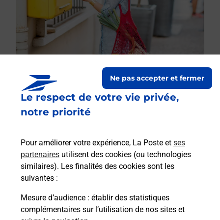
Ne pas accepter et fermer
Le respect de votre vie privée,
Le lien s'ouvre dans un nouvel onglet
Boîte aux lettres La Poste
notre priorité
Prochaine collecte du courrier
lundi
à
08h30
Pour améliorer votre expérience, La Poste et
ses
22 Petite Rue De Bussy
partenaires
utilisent des cookies (ou technologies
51320
Vatry
similaires). Les finalités des cookies sont les
suivantes :
Itinéraire
Mesure d’audience
: établir des statistiques
complémentaires sur l’utilisation de nos sites et
Le lien s'ouvre dans un nouvel onglet