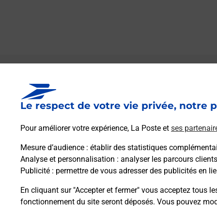
Le lien s'ouvre dans un nouvel onglet
Boîte aux lettres La Poste
Le respect de votre vie privée, notre p
Collecte du courrier aujourd'hui à
09h00
2 Rue Du Roya
Pour améliorer votre expérience, La Poste et
ses partenair
51600
Sommepy Tahure
Mesure d’audience
: établir des statistiques complémentair
Analyse et personnalisation
: analyser les parcours client
Itinéraire
Publicité
: permettre de vous adresser des publicités en lie
En cliquant sur "Accepter et fermer" vous acceptez tous le
fonctionnement du site seront déposés. Vous pouvez modi