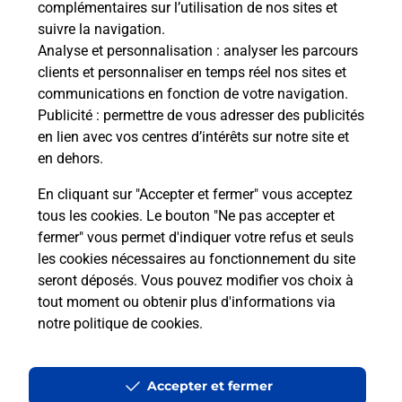
complémentaires sur l’utilisation de nos sites et
Le lien s'ouvre dans un nouvel onglet
suivre la navigation.
Boîte aux lettres La Poste
Analyse et personnalisation
: analyser les parcours
Collecte du courrier aujourd'hui à
09h00
clients et personnaliser en temps réel nos sites et
communications en fonction de votre navigation.
Rue De La Victoire
Publicité
: permettre de vous adresser des publicités
51600
Somme Suippe
en lien avec vos centres d’intérêts sur notre site et
en dehors.
Itinéraire
En cliquant sur "Accepter et fermer" vous acceptez
tous les cookies. Le bouton "Ne pas accepter et
fermer" vous permet d'indiquer votre refus et seuls
Localiser
Liste Boîtes aux lettres
Marne
Somme Suippe
les cookies nécessaires au fonctionnement du site
seront déposés. Vous pouvez modifier vos choix à
tout moment ou obtenir plus d'informations via
notre politique de cookies
.
Plan du site
Accessibilité : partiellement conforme
Accepter et fermer