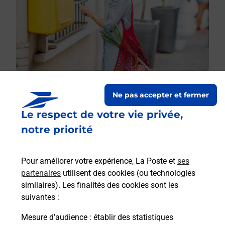
Ne pas accepter et fermer
Le respect de votre vie privée,
Le lien s'ouvre dans un nouvel onglet
Boîte aux lettres La Poste
notre priorité
Collecte du courrier aujourd'hui à
09h00
Pour améliorer votre expérience, La Poste et
ses
Boulevard Joffre
partenaires
utilisent des cookies (ou technologies
51600
Somme Suippe
similaires). Les finalités des cookies sont les
suivantes :
Itinéraire
Mesure d’audience
: établir des statistiques