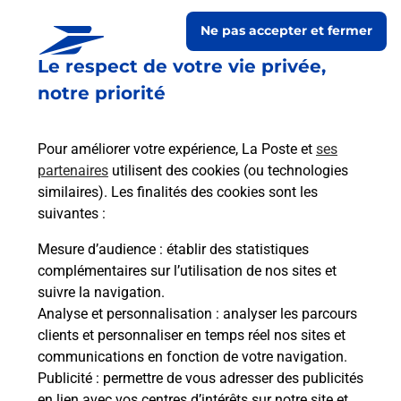
Ne pas accepter et fermer
Le respect de votre vie privée,
notre priorité
Pour améliorer votre expérience, La Poste et
ses
partenaires
utilisent des cookies (ou technologies
similaires). Les finalités des cookies sont les
Le lien s'ouvre dans un nouvel onglet
suivantes :
Boîte aux lettres La Poste
Mesure d’audience
: établir des statistiques
Prochaine collecte du courrier
vendredi
à
complémentaires sur l’utilisation de nos sites et
08h30
suivre la navigation.
Analyse et personnalisation
: analyser les parcours
10 Rue De Velours
clients et personnaliser en temps réel nos sites et
51120
Soizy Aux Bois
communications en fonction de votre navigation.
Publicité
: permettre de vous adresser des publicités
Itinéraire
en lien avec vos centres d’intérêts sur notre site et