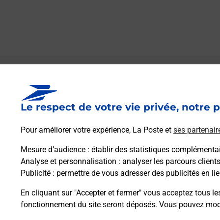
Le lien s'ouvre dans un nouvel onglet
Boîte aux lettres La Poste
Le respect de votre vie privée, notre p
Prochaine collecte du courrier
vendredi
à
09h00
Pour améliorer votre expérience, La Poste et
ses partenair
2 Rue De La Mairie
51520
Sogny Aux Moulins
Mesure d’audience
: établir des statistiques complémentair
Analyse et personnalisation
: analyser les parcours client
Publicité
: permettre de vous adresser des publicités en lie
Itinéraire
En cliquant sur "Accepter et fermer" vous acceptez tous le
fonctionnement du site seront déposés. Vous pouvez modi