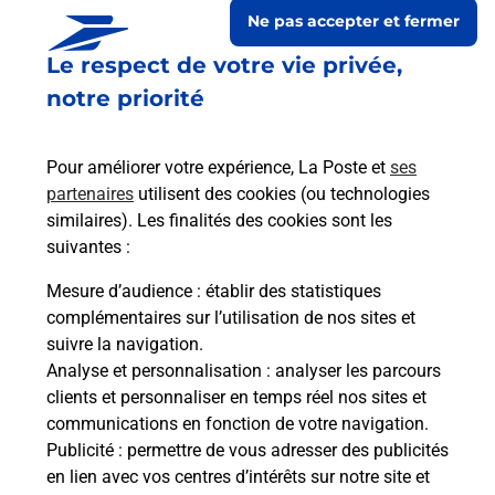
Ne pas accepter et fermer
Le respect de votre vie privée,
notre priorité
Pour améliorer votre expérience, La Poste et
ses
partenaires
utilisent des cookies (ou technologies
similaires). Les finalités des cookies sont les
suivantes :
Le lien s'ouvre dans un nouvel onglet
Boîte aux lettres La Poste
Mesure d’audience
: établir des statistiques
complémentaires sur l’utilisation de nos sites et
Collecte du courrier aujourd'hui à
09h00
suivre la navigation.
2 Place De L Eglise
Analyse et personnalisation
: analyser les parcours
51700
Sainte Gemme
clients et personnaliser en temps réel nos sites et
communications en fonction de votre navigation.
Itinéraire
Publicité
: permettre de vous adresser des publicités
en lien avec vos centres d’intérêts sur notre site et