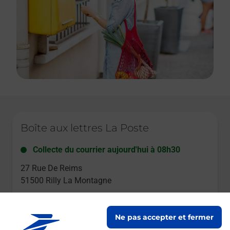
Le lien s'ouvre dans un nouvel onglet
Boîte aux lettres La Poste
Collecte du courrier aujourd'hui à
08h30
27 Rue De Reims
51500
Rilly La Montagne
Itinéraire
Ne pas accepter et fermer