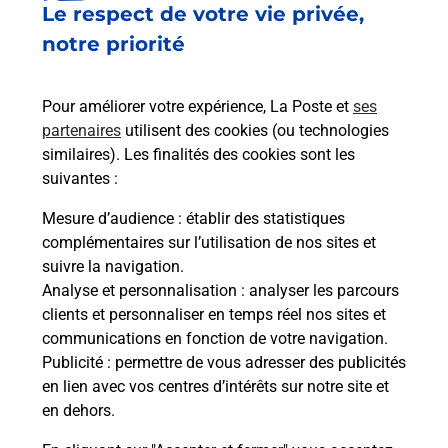
Le respect de votre vie privée,
Le lien s'ouvre dans un nouvel onglet
Boîte aux lettres La Poste
notre priorité
Collecte du courrier aujourd'hui à
08h30
Pour améliorer votre expérience, La Poste et
ses
1 Place De La Gare
partenaires
utilisent des cookies (ou technologies
51500
Rilly La Montagne
similaires). Les finalités des cookies sont les
suivantes :
Itinéraire
Mesure d’audience
: établir des statistiques
complémentaires sur l’utilisation de nos sites et
Le lien s'ouvre dans un nouvel onglet
suivre la navigation.
Boîte aux Lettres La Poste
Analyse et personnalisation
: analyser les parcours
Collecte du courrier aujourd'hui à
16h00
clients et personnaliser en temps réel nos sites et
communications en fonction de votre navigation.
26 Rue De Chigny
Publicité
: permettre de vous adresser des publicités
51500
Rilly La Montagne
en lien avec vos centres d’intérêts sur notre site et
en dehors.
Itinéraire