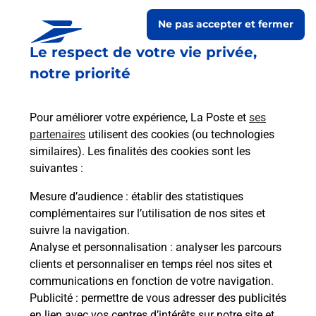
Ne pas accepter et fermer
Le respect de votre vie privée,
notre priorité
Pour améliorer votre expérience, La Poste et
ses
partenaires
utilisent des cookies (ou technologies
similaires). Les finalités des cookies sont les
Le lien s'ouvre dans un nouvel onglet
suivantes :
Boîte aux lettres La Poste
Mesure d’audience
: établir des statistiques
Prochaine collecte du courrier
vendredi
à
complémentaires sur l’utilisation de nos sites et
08h30
suivre la navigation.
Analyse et personnalisation
: analyser les parcours
1 Rue De L Eglise
clients et personnaliser en temps réel nos sites et
51300
Ponthion
communications en fonction de votre navigation.
Publicité
: permettre de vous adresser des publicités
Itinéraire
en lien avec vos centres d’intérêts sur notre site et