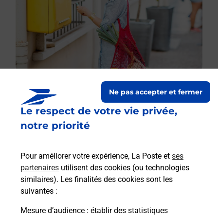
Ne pas accepter et fermer
Le respect de votre vie privée,
Le lien s'ouvre dans un nouvel onglet
Boîte aux lettres La Poste
notre priorité
Prochaine collecte du courrier
lundi
à
09h00
Pour améliorer votre expérience, La Poste et
ses
7 Rue Charles Lemaire
partenaires
utilisent des cookies (ou technologies
51240
Pogny
similaires). Les finalités des cookies sont les
suivantes :
Itinéraire
Mesure d’audience
: établir des statistiques