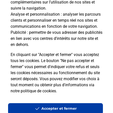
complémentaires sur l’utilisation de nos sites et
Le lien s'ouvre dans un nouvel onglet
suivre la navigation.
Boîte aux lettres La Poste
Analyse et personnalisation
: analyser les parcours
Prochaine collecte du courrier
lundi
à
09h00
clients et personnaliser en temps réel nos sites et
communications en fonction de votre navigation.
56 Route Des Crayeres
Publicité
: permettre de vous adresser des publicités
51240
Pogny
en lien avec vos centres d’intérêts sur notre site et
en dehors.
Itinéraire
En cliquant sur "Accepter et fermer" vous acceptez
tous les cookies. Le bouton "Ne pas accepter et
fermer" vous permet d'indiquer votre refus et seuls
Localiser
Liste Boîtes aux lettres
Marne
Pogny
les cookies nécessaires au fonctionnement du site
seront déposés. Vous pouvez modifier vos choix à
tout moment ou obtenir plus d'informations via
notre politique de cookies
.
Plan du site
Accessibilité : partiellement conforme
Accepter et fermer