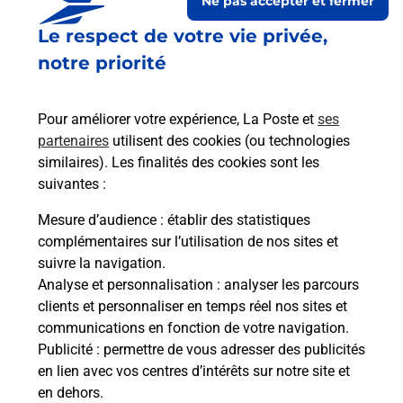
Ne pas accepter et fermer
Le respect de votre vie privée,
notre priorité
Pour améliorer votre expérience, La Poste et
ses
partenaires
utilisent des cookies (ou technologies
similaires). Les finalités des cookies sont les
Le lien s'ouvre dans un nouvel onglet
suivantes :
Boîte aux lettres La Poste
Mesure d’audience
: établir des statistiques
Prochaine collecte du courrier
lundi
à
08h30
complémentaires sur l’utilisation de nos sites et
suivre la navigation.
13 Rue De La Porte Goliva
Analyse et personnalisation
: analyser les parcours
51140
Pevy
clients et personnaliser en temps réel nos sites et
communications en fonction de votre navigation.
Itinéraire
Publicité
: permettre de vous adresser des publicités
en lien avec vos centres d’intérêts sur notre site et
en dehors.