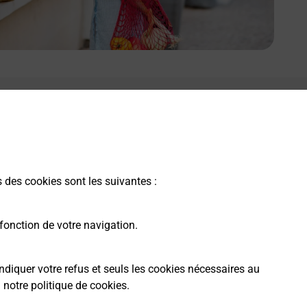
e lien s'ouvre dans un nouvel onglet
Boîte aux lettres La Poste
Prochaine collecte du courrier
vendredi
à
08h30
s des cookies sont les suivantes :
10 Rue De La Croix Passant
51210
Mecringes
fonction de votre navigation.
Itinéraire
ndiquer votre refus et seuls les cookies nécessaires au
a
notre politique de cookies
.