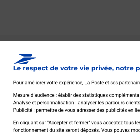
Le lien s'ouvre dans un nouvel onglet
Boîte aux lettres La Poste
Le respect de votre vie privée, notre p
Prochaine collecte du courrier
vendredi
à
08h30
Pour améliorer votre expérience, La Poste et
ses partenair
8 La Chaussee
51210
Mecringes
Mesure d’audience
: établir des statistiques complémentair
Analyse et personnalisation
: analyser les parcours client
Publicité
: permettre de vous adresser des publicités en lie
Itinéraire
En cliquant sur "Accepter et fermer" vous acceptez tous le
fonctionnement du site seront déposés. Vous pouvez modi