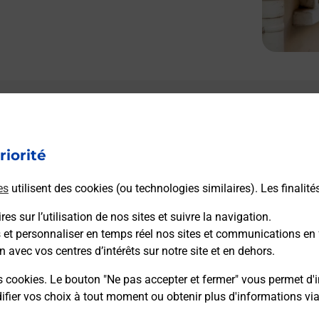
Le lien s'ouvre dans un nouvel onglet
L
Boîte aux lettres La Poste
riorité
Prochaine collecte du courrier
vendredi
à
08h30
es
utilisent des cookies (ou technologies similaires). Les finalité
1 Rue Des Bourgeois
51210
Mecringes
es sur l’utilisation de nos sites et suivre la navigation.
s et personnaliser en temps réel nos sites et communications en 
n avec vos centres d’intérêts sur notre site et en dehors.
Itinéraire
s cookies. Le bouton "Ne pas accepter et fermer" vous permet d'i
fier vos choix à tout moment ou obtenir plus d'informations vi