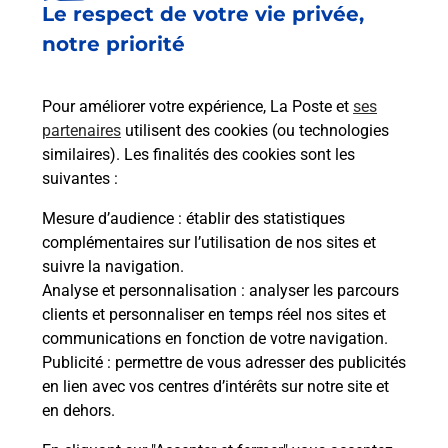
Le respect de votre vie privée,
Le lien s'ouvre dans un nouvel onglet
Boîte aux lettres La Poste
notre priorité
Prochaine collecte du courrier
lundi
à
09h00
Pour améliorer votre expérience, La Poste et
ses
12 Rue Saint Michel
partenaires
utilisent des cookies (ou technologies
51240
Mairy Sur Marne
similaires). Les finalités des cookies sont les
suivantes :
Itinéraire
Mesure d’audience
: établir des statistiques
complémentaires sur l’utilisation de nos sites et
Le lien s'ouvre dans un nouvel onglet
suivre la navigation.
Boîte aux lettres La Poste
Analyse et personnalisation
: analyser les parcours
Prochaine collecte du courrier
lundi
à
09h00
clients et personnaliser en temps réel nos sites et
communications en fonction de votre navigation.
2 Rue De L Eglise
Publicité
: permettre de vous adresser des publicités
51240
Mairy Sur Marne
en lien avec vos centres d’intérêts sur notre site et
en dehors.
Itinéraire