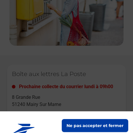
Le lien s'ouvre dans un nouvel onglet
Boîte aux lettres La Poste
Prochaine collecte du courrier
lundi
à
09h00
8 Grande Rue
51240
Mairy Sur Marne
Itinéraire
Ne pas accepter et fermer