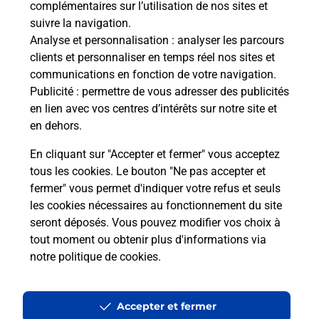
complémentaires sur l’utilisation de nos sites et
Le lien s'ouvre dans un nouvel onglet
suivre la navigation.
Boîte aux lettres La Poste
Analyse et personnalisation
: analyser les parcours
Prochaine collecte du courrier
lundi
à
09h00
clients et personnaliser en temps réel nos sites et
communications en fonction de votre navigation.
1 Rue Paul Gravet
Publicité
: permettre de vous adresser des publicités
51530
Magenta
en lien avec vos centres d’intérêts sur notre site et
en dehors.
Itinéraire
En cliquant sur "Accepter et fermer" vous acceptez
tous les cookies. Le bouton "Ne pas accepter et
fermer" vous permet d'indiquer votre refus et seuls
Localiser
Liste Boîtes aux lettres
Marne
Magenta
les cookies nécessaires au fonctionnement du site
seront déposés. Vous pouvez modifier vos choix à
tout moment ou obtenir plus d'informations via
notre politique de cookies
.
Plan du site
Accessibilité : partiellement conforme
Accepter et fermer