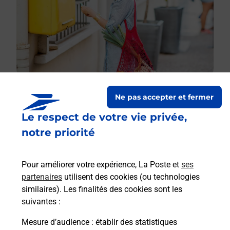
Ne pas accepter et fermer
Le respect de votre vie privée,
Le lien s'ouvre dans un nouvel onglet
Boîte aux lettres La Poste
notre priorité
Prochaine collecte du courrier
lundi
à
08h00
Pour améliorer votre expérience, La Poste et
ses
17 Avenue Alfred Anatole Thevenet
partenaires
utilisent des cookies (ou technologies
51530
Magenta
similaires). Les finalités des cookies sont les
suivantes :
Itinéraire
Mesure d’audience
: établir des statistiques