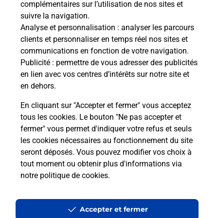
complémentaires sur l’utilisation de nos sites et
Le lien s'ouvre dans un nouvel onglet
suivre la navigation.
Boîte aux lettres La Poste
Analyse et personnalisation
: analyser les parcours
Collecte du courrier aujourd'hui à
08h30
clients et personnaliser en temps réel nos sites et
communications en fonction de votre navigation.
1 Rue De Courcy
Publicité
: permettre de vous adresser des publicités
51220
Loivre
en lien avec vos centres d’intérêts sur notre site et
en dehors.
Itinéraire
En cliquant sur "Accepter et fermer" vous acceptez
tous les cookies. Le bouton "Ne pas accepter et
fermer" vous permet d'indiquer votre refus et seuls
Localiser
Liste Boîtes aux lettres
Marne
Loivre
les cookies nécessaires au fonctionnement du site
seront déposés. Vous pouvez modifier vos choix à
tout moment ou obtenir plus d'informations via
notre politique de cookies
.
Plan du site
Accessibilité : partiellement conforme
Accepter et fermer