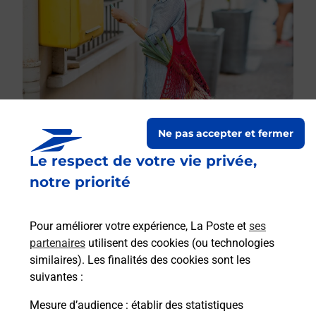
Ne pas accepter et fermer
Le respect de votre vie privée,
Le lien s'ouvre dans un nouvel onglet
Boîte aux lettres La Poste
notre priorité
Collecte du courrier aujourd'hui à
08h30
Pour améliorer votre expérience, La Poste et
ses
37 Rue De Verdun
partenaires
utilisent des cookies (ou technologies
51220
Loivre
similaires). Les finalités des cookies sont les
suivantes :
Itinéraire
Mesure d’audience
: établir des statistiques